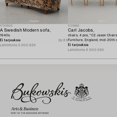
1730805
1726659
A Swedish Modern sofa,
Carl Jacobs,
1940s.
chairs, 4 pcs, "C2 Jason Chair
Furniture, England, mid-20th 
Ei tarjouksia
2p 8 h
Ei tarjouksia
Lähtöhinta
5 000 SEK
Lähtöhinta
6 000 SEK