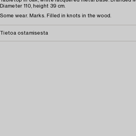
Tabletop in oak, white lacquered metal base. Branded 
Diameter 110, height 39 cm.
Some wear. Marks. Filled in knots in the wood.
Tietoa ostamisesta