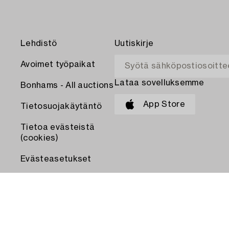
Lehdistö
Uutiskirje
Avoimet työpaikat
Lataa sovelluksemme
Bonhams - All auctions
App Store
Tietosuojakäytäntö
Tietoa evästeistä
(cookies)
Evästeasetukset
MAKSA