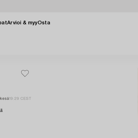
pat
Arvioi & myy
Osta
 kesä
19:29 CEST
tä