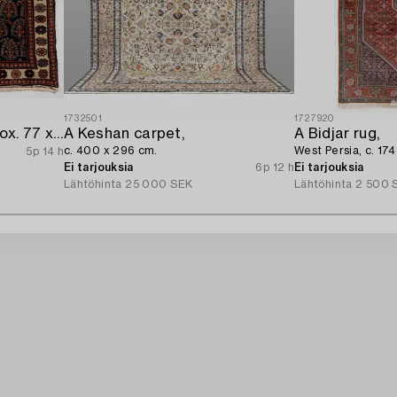
1732501
1727920
Rug/Pillow. Afshar approx. 77 x 66 cm.
A Keshan carpet,
A Bidjar rug,
c. 400 x 296 cm.
West Persia, c. 174
5p 14 h
Ei tarjouksia
6p 12 h
Ei tarjouksia
Lähtöhinta
25 000 SEK
Lähtöhinta
2 500 