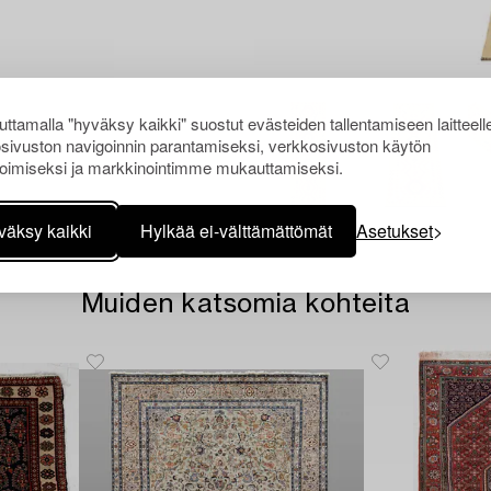
ttamalla "hyväksy kaikki" suostut evästeiden tallentamiseen laitteell
sivuston navigoinnin parantamiseksi, verkkosivuston käytön
oimiseksi ja markkinointimme mukauttamiseksi.
väksy kaikki
Hylkää ei-välttämättömät
Asetukset
Muiden katsomia kohteita