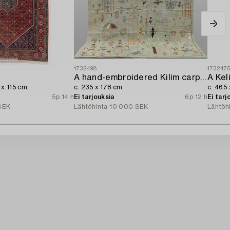
1732498
173247
A hand-embroidered Kilim carpet,
A Kel
 x 115 cm.
c. 235 x 178 cm.
c. 465 
5p 14 h
Ei tarjouksia
6p 12 h
Ei tarj
SEK
Lähtöhinta
10 000 SEK
Lähtöh