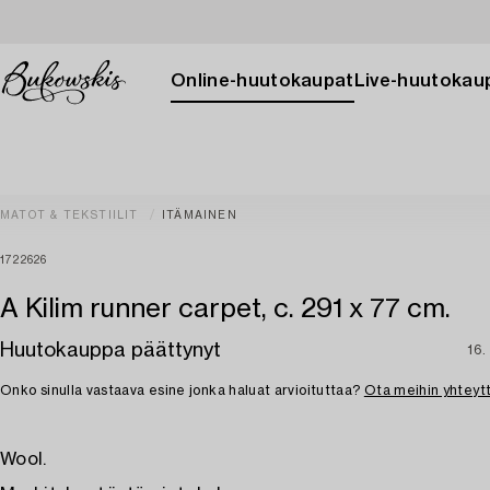
Online-huutokaupat
Live-huutokau
MATOT & TEKSTIILIT
ITÄMAINEN
1722626
A Kilim runner carpet, c. 291 x 77 cm.
Huutokauppa päättynyt
16.
Onko sinulla vastaava esine jonka haluat arvioituttaa?
Ota meihin yhteyt
Wool.