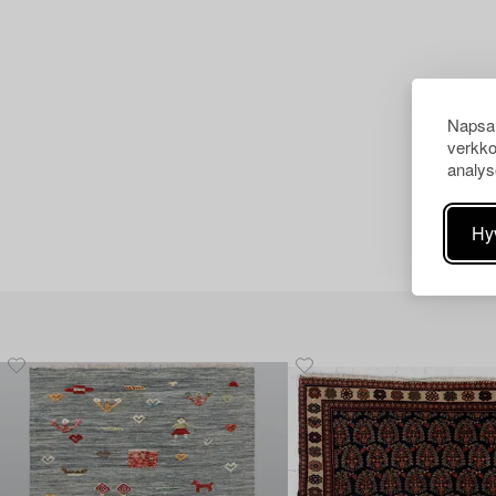
Napsau
verkko
analys
Hy