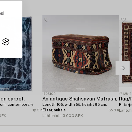
esi
1725100
1712812
ign carpet,
An antique Shahsavan Mafrash,
 cm, contemporary.
Length 105, width 55, height 65 cm.
Ei tarj
1p 5 h
Ei tarjouksia
5p 8 h
Lähtöh
SEK
Lähtöhinta
3 000 SEK