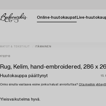
Online-huutokaupat
Live-huutokau
MATOT & TEKSTIILIT
ITÄMAINEN
1722713
Rug, Kelim, hand-embroidered, 286 x 2
Huutokauppa päättynyt
15.
Onko sinulla vastaava esine jonka haluat arvioituttaa?
Ota meihin yhteyt
Yleisvaikutelma hyvä.