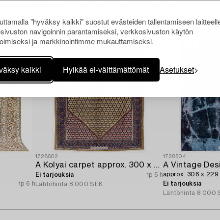
Muiden katsomia kohteita
ttamalla "hyväksy kaikki" suostut evästeiden tallentamiseen laitteell
sivuston navigoinnin parantamiseksi, verkkosivuston käytön
oimiseksi ja markkinointimme mukauttamiseksi.
väksy kaikki
Hylkää ei-välttämättömät
Asetukset
1728502
1728504
A Kolyai carpet approx. 300 x 215 cm.
A Vintage Des
approx. 306 x 229
Ei tarjouksia
1p 5 h
1p 6 h
Ei tarjouksia
Lähtöhinta
8 000 SEK
Lähtöhinta
8 000 