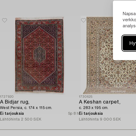
Napsau
verkko
analys
Hy
1727920
1730625
A Bidjar rug,
A Keshan carpet,
West Persia, c. 174 x 115 cm.
c. 283 x 195 cm.
Ei tarjouksia
5p 8 h
Ei tarjouksia
Lähtöhinta
2 500 SEK
Lähtöhinta
9 000 SEK