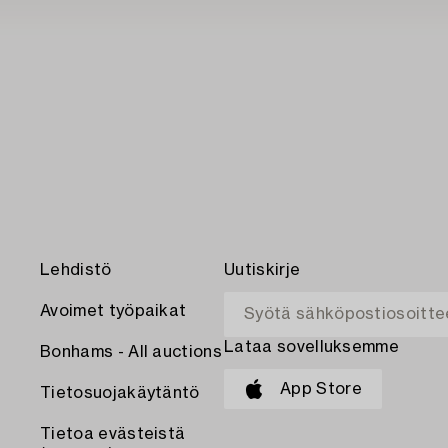
Lehdistö
Uutiskirje
Avoimet työpaikat
Lataa sovelluksemme
Bonhams - All auctions
App Store
Tietosuojakäytäntö
Tietoa evästeistä