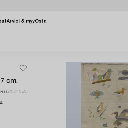
pat
Arvioi & myy
Osta
67 cm.
 kesä
20:34 CEST
tä