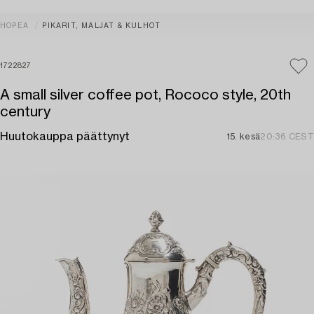
HOPEA
PIKARIT, MALJAT & KULHOT
1722827
A small silver coffee pot, Rococo style, 20th
century
Huutokauppa päättynyt
15. kesä
20:36 CEST