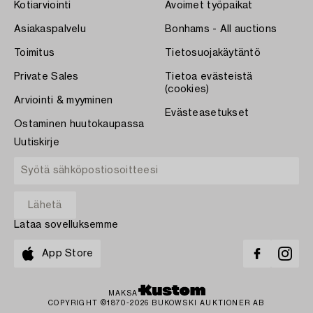
Kotiarviointi
Avoimet työpaikat
Asiakaspalvelu
Bonhams - All auctions
Toimitus
Tietosuojakäytäntö
Private Sales
Tietoa evästeistä
(cookies)
Arviointi & myyminen
Evästeasetukset
Ostaminen huutokaupassa
Uutiskirje
Lataa sovelluksemme
App Store
MAKSA
COPYRIGHT ©1870-2026 BUKOWSKI AUKTIONER AB