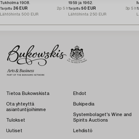
Tukholma 1908.
1959 ja 1962.
M
36 EUR
2p 5 h
50 EUR
3p 5 h
Tarjottu
Tarjottu
T
Lähtöhinta
500 EUR
Lähtöhinta
250 EUR
L
Tietoa Bukowskista
Ehdot
Ota yhteyttä
Bukipedia
asiantuntijoihimme
Systembolaget's Wine and
Tulokset
Spirits Auctions
Uutiset
Lehdistö