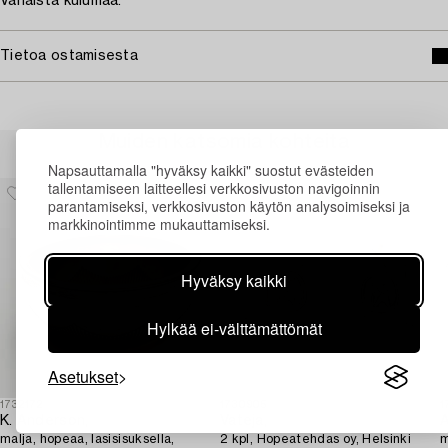
Vähäistä kulumaa.
Tietoa ostamisesta
Muiden katsomia kohteita
Napsauttamalla "hyväksy kaikki" suostut evästeiden
tallentamiseen laitteellesi verkkosivuston navigoinnin
parantamiseksi, verkkosivuston käytön analysoimiseksi ja
markkinointimme mukauttamiseksi.
Hyväksy kaikki
Hylkää ei-välttämättömät
Asetukset
1732172
1730905
1
K. Anderson,
Vateja,
A
malja, hopeaa, lasisisuksella,
2 kpl, Hopeatehdas oy, Helsinki
m