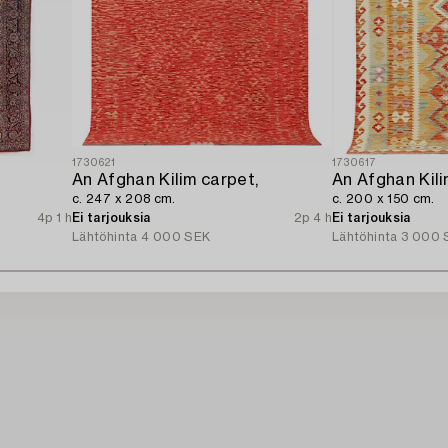
1730621
1730617
An Afghan Kilim carpet,
An Afghan Kili
c. 247 x 208 cm.
c. 200 x 150 cm.
4p 1 h
Ei tarjouksia
2p 4 h
Ei tarjouksia
Lähtöhinta
4 000 SEK
Lähtöhinta
3 000 