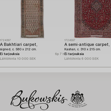
1724397
1724597
A Bakhtiari carpet,
A semi-antique carpet,
signed, c. 580 x 212 cm.
Kashan, c. 310 x 215 cm.
Ei tarjouksia
6p 7 h
Ei tarjouksia
Lähtöhinta
10 000 SEK
Lähtöhinta
6 000 SEK