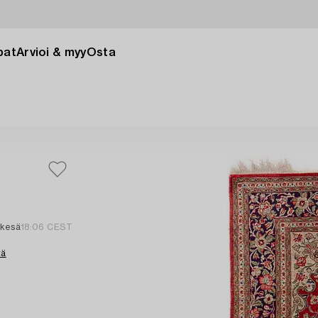
pat
Arvioi & myy
Osta
 kesä
18:06 CEST
tä