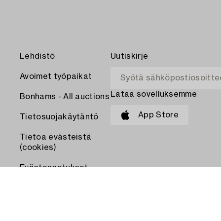
Lehdistö
Uutiskirje
Avoimet työpaikat
Lataa sovelluksemme
Bonhams - All auctions
App Store
Tietosuojakäytäntö
Tietoa evästeistä
(cookies)
Evästeasetukset
MAKSA