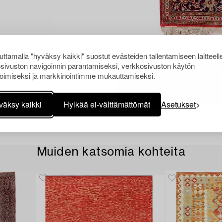
ttamalla "hyväksy kaikki" suostut evästeiden tallentamiseen laitteell
sivuston navigoinnin parantamiseksi, verkkosivuston käytön
oimiseksi ja markkinointimme mukauttamiseksi.
väksy kaikki
Hylkää ei-välttämättömät
Asetukset
Muiden katsomia kohteita