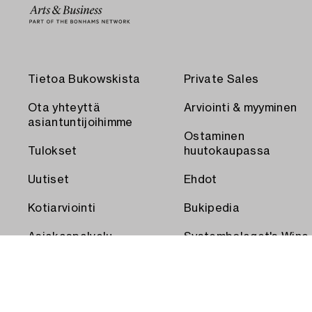
Tietoa Bukowskista
Private Sales
Ota yhteyttä
Arviointi & myyminen
asiantuntijoihimme
Ostaminen
Tulokset
huutokaupassa
Uutiset
Ehdot
Kotiarviointi
Bukipedia
Asiakaspalvelu
Systembolaget's Wine
and Spirits Auctions
Toimitus