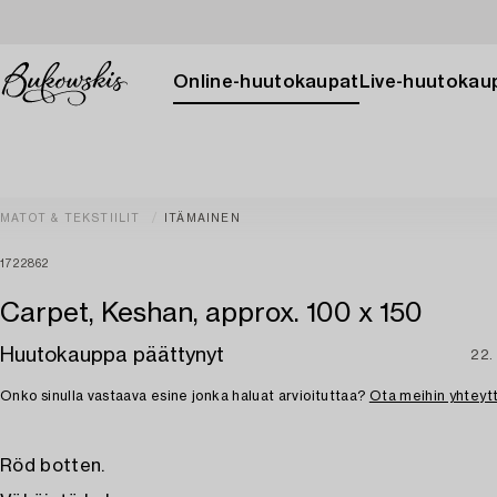
Online-huutokaupat
Live-huutokau
MATOT & TEKSTIILIT
ITÄMAINEN
1722862
Carpet, Keshan, approx. 100 x 150
Huutokauppa päättynyt
22.
Onko sinulla vastaava esine jonka haluat arvioituttaa?
Ota meihin yhteyt
Röd botten.