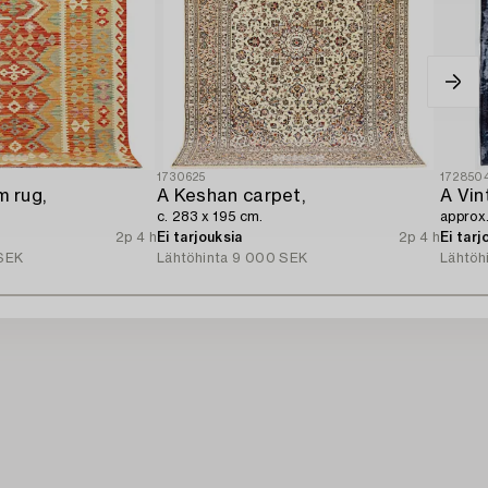
1730625
172850
m rug,
A Keshan carpet,
A Vin
c. 283 x 195 cm.
approx
2p 4 h
Ei tarjouksia
2p 4 h
Ei tarj
SEK
Lähtöhinta
9 000 SEK
Lähtöh