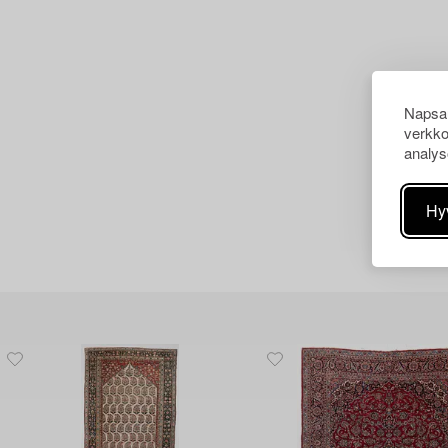
Napsau
verkko
analys
Hy