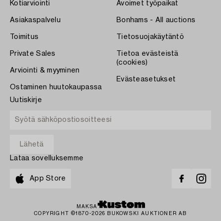
Kotiarviointi
Avoimet työpaikat
Asiakaspalvelu
Bonhams - All auctions
Toimitus
Tietosuojakäytäntö
Private Sales
Tietoa evästeistä
(cookies)
Arviointi & myyminen
Evästeasetukset
Ostaminen huutokaupassa
Uutiskirje
Lataa sovelluksemme
App Store
MAKSA
COPYRIGHT ©1870-2026 BUKOWSKI AUKTIONER AB