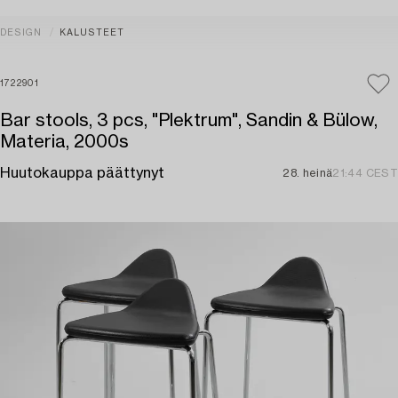
DESIGN
KALUSTEET
1722901
Bar stools, 3 pcs, "Plektrum", Sandin & Bülow,
Materia, 2000s
Huutokauppa päättynyt
28. heinä
21:44 CEST