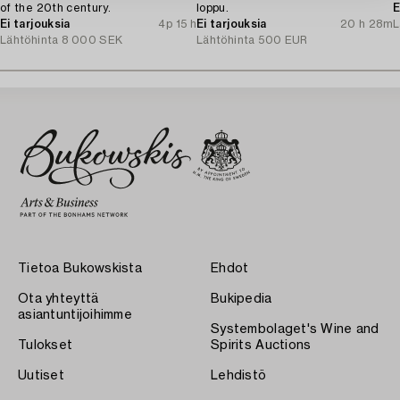
of the 20th century.
loppu.
E
Ei tarjouksia
4p 15 h
Ei tarjouksia
20 h 28m
L
Lähtöhinta
8 000 SEK
Lähtöhinta
500 EUR
Tietoa Bukowskista
Ehdot
Ota yhteyttä
Bukipedia
asiantuntijoihimme
Systembolaget's Wine and
Tulokset
Spirits Auctions
Uutiset
Lehdistö