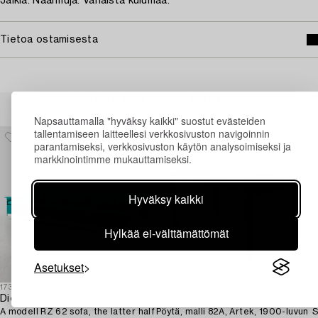
Jälkiä. Naarmuja. Vähäistä kulumaa.
Tietoa ostamisesta
Muiden katsomia kohteita
Napsauttamalla "hyväksy kaikki" suostut evästeiden
tallentamiseen laitteellesi verkkosivuston navigoinnin
parantamiseksi, verkkosivuston käytön analysoimiseksi ja
markkinointimme mukauttamiseksi.
Hyväksy kaikki
Hylkää ei-välttämättömät
Asetukset
1731279
1731142
1
Dieter Rams
Alvar Aalto
K
A modell RZ 62 sofa, the latter half
Pöytä, malli 82A, Artek, 1900-luvun
S