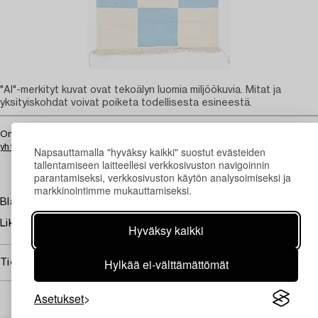
"AI"-merkityt kuvat ovat tekoälyn luomia miljöökuvia. Mitat ja
yksityiskohdat voivat poiketa todellisesta esineestä.
Onko sinulla vastaava esine jonka haluat arvioituttaa?
Ota meihin
yhteyttä
Napsauttamalla "hyväksy kaikki" suostut evästeiden
tallentamiseen laitteellesi verkkosivuston navigoinnin
parantamiseksi, verkkosivuston käytön analysoimiseksi ja
markkinointimme mukauttamiseksi.
Blåa och ljusa rutior.
Likaa.
Hyväksy kaikki
Hylkää ei-välttämättömät
Tietoa ostamisesta
Asetukset