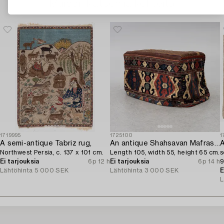
Muiden katsomia kohteita
1719995
1725100
1
A semi-antique Tabriz rug,
An antique Shahsavan Mafrash,
A
Northwest Persia, c. 137 x 101 cm.
Length 105, width 55, height 65 cm.
s
Ei tarjouksia
6p 12 h
Ei tarjouksia
6p 14 h
9
Lähtöhinta
5 000 SEK
Lähtöhinta
3 000 SEK
E
L