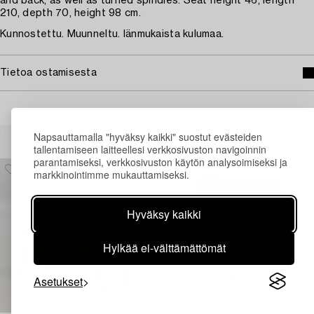
and back, as well as turned spindles. Seat height 46, length
210, depth 70, height 98 cm.
Kunnostettu. Muunneltu. Iänmukaista kulumaa.
Tietoa ostamisesta
Muiden katsomia kohteita
Napsauttamalla "hyväksy kaikki" suostut evästeiden
tallentamiseen laitteellesi verkkosivuston navigoinnin
parantamiseksi, verkkosivuston käytön analysoimiseksi ja
markkinointimme mukauttamiseksi.
Hyväksy kaikki
Hylkää ei-välttämättömät
Asetukset