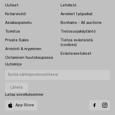
Uutiset
Lehdistö
Kotiarviointi
Avoimet työpaikat
Asiakaspalvelu
Bonhams - All auctions
Toimitus
Tietosuojakäytäntö
Private Sales
Tietoa evästeistä
(cookies)
Arviointi & myyminen
Evästeasetukset
Ostaminen huutokaupassa
Uutiskirje
Lataa sovelluksemme
App Store