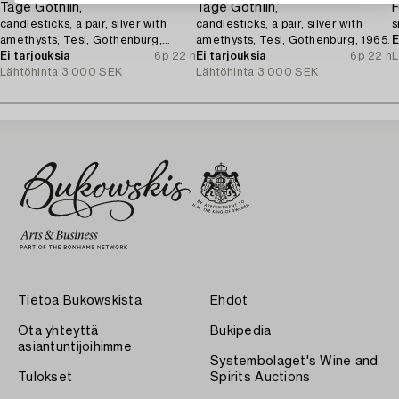
Tage Göthlin,
Tage Göthlin,
F
candlesticks, a pair, silver with
candlesticks, a pair, silver with
s
amethysts, Tesi, Gothenburg,
amethysts, Tesi, Gothenburg, 1965.
E
1960.
Ei tarjouksia
6p 22 h
Ei tarjouksia
6p 22 h
L
Lähtöhinta
3 000 SEK
Lähtöhinta
3 000 SEK
Tietoa Bukowskista
Ehdot
Ota yhteyttä
Bukipedia
asiantuntijoihimme
Systembolaget's Wine and
Tulokset
Spirits Auctions