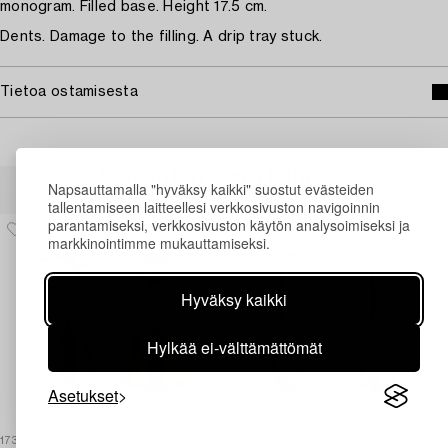
monogram. Filled base. Height 17.5 cm.
Dents. Damage to the filling. A drip tray stuck.
Tietoa ostamisesta
Muiden katsomia kohteita
Napsauttamalla "hyväksy kaikki" suostut evästeiden
tallentamiseen laitteellesi verkkosivuston navigoinnin
parantamiseksi, verkkosivuston käytön analysoimiseksi ja
markkinointimme mukauttamiseksi.
Hyväksy kaikki
Hylkää ei-välttämättömät
Asetukset
1731605
1731604
1