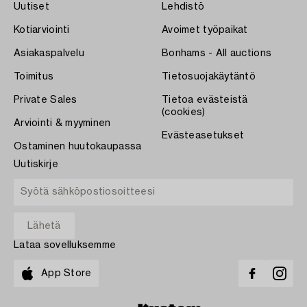
Uutiset
Lehdistö
Kotiarviointi
Avoimet työpaikat
Asiakaspalvelu
Bonhams - All auctions
Toimitus
Tietosuojakäytäntö
Private Sales
Tietoa evästeistä
(cookies)
Arviointi & myyminen
Evästeasetukset
Ostaminen huutokaupassa
Uutiskirje
Lataa sovelluksemme
App Store