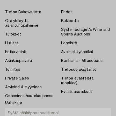
Tietoa Bukowskista
Ehdot
Ota yhteyttä
Bukipedia
asiantuntijoihimme
Systembolaget's Wine and
Tulokset
Spirits Auctions
Uutiset
Lehdistö
Kotiarviointi
Avoimet työpaikat
Asiakaspalvelu
Bonhams - All auctions
Toimitus
Tietosuojakäytäntö
Private Sales
Tietoa evästeistä
(cookies)
Arviointi & myyminen
Evästeasetukset
Ostaminen huutokaupassa
Uutiskirje