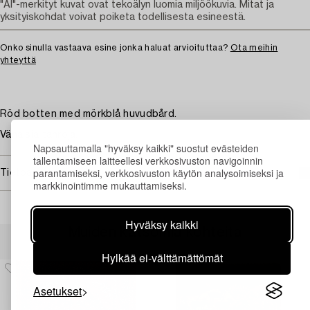
"AI"-merkityt kuvat ovat tekoälyn luomia miljöökuvia. Mitat ja
yksityiskohdat voivat poiketa todellisesta esineestä.
Onko sinulla vastaava esine jonka haluat arvioituttaa?
Ota meihin
yhteyttä
Röd botten med mörkblå huvudbård.
Vähäisiä tahroja.
Napsauttamalla "hyväksy kaikki" suostut evästeiden
tallentamiseen laitteellesi verkkosivuston navigoinnin
parantamiseksi, verkkosivuston käytön analysoimiseksi ja
Tietoa ostamisesta
markkinointimme mukauttamiseksi.
Hyväksy kaikki
Muiden katsomia kohteita
Hylkää ei-välttämättömät
Asetukset