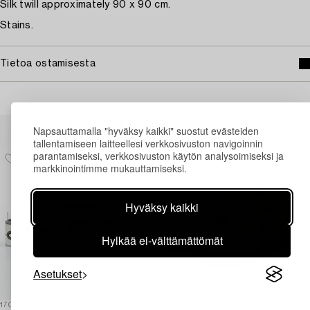
Silk twill approximately 90 x 90 cm.
Stains.
Tietoa ostamisesta
Muiden katsomia kohteita
Napsauttamalla "hyväksy kaikki" suostut evästeiden
tallentamiseen laitteellesi verkkosivuston navigoinnin
parantamiseksi, verkkosivuston käytön analysoimiseksi ja
markkinointimme mukauttamiseksi.
Hyväksy kaikki
Hylkää ei-välttämättömät
Asetukset
1708986
1725937
1