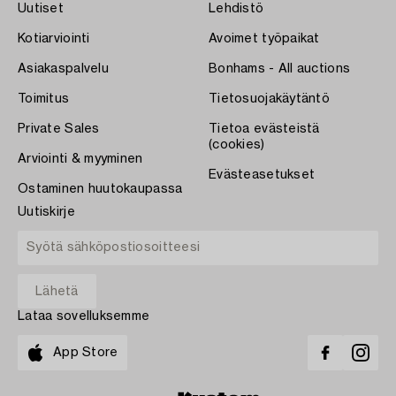
Uutiset
Lehdistö
Kotiarviointi
Avoimet työpaikat
Asiakaspalvelu
Bonhams - All auctions
Toimitus
Tietosuojakäytäntö
Private Sales
Tietoa evästeistä
(cookies)
Arviointi & myyminen
Evästeasetukset
Ostaminen huutokaupassa
Uutiskirje
Lataa sovelluksemme
App Store