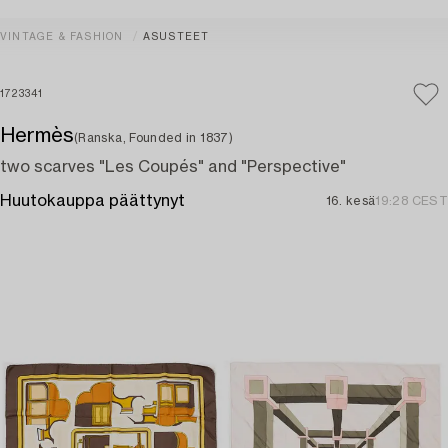
VINTAGE & FASHION
ASUSTEET
1723341
Hermès
(Ranska, Founded in 1837)
two scarves "Les Coupés" and "Perspective"
Huutokauppa päättynyt
16. kesä
19:28 CEST