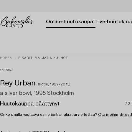
Online-huutokaupat
Live-huutokau
HOPEA
PIKARIT, MALJAT & KULHOT
1723362
Rey Urban
(Ruotsi, 1929-2015)
a silver bowl, 1995 Stockholm
Huutokauppa päättynyt
22.
Onko sinulla vastaava esine jonka haluat arvioituttaa?
Ota meihin yhteyt