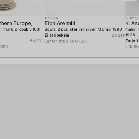
1723174
1732172
thern Europe,
Elon Arenhill
K. An
r mark, probably 18th
Bowls, 2 pcs, sterling silver, Malmö, 1993.
malja, 
1908.
Ei tarjouksia
2p 21 h
5p 20 h
Tarjot
Lähtöhinta
2 500 SEK
 SEK
Lähtöh