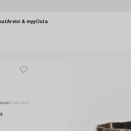
pat
Arvioi & myy
Osta
 kesä
18:46 CEST
tä