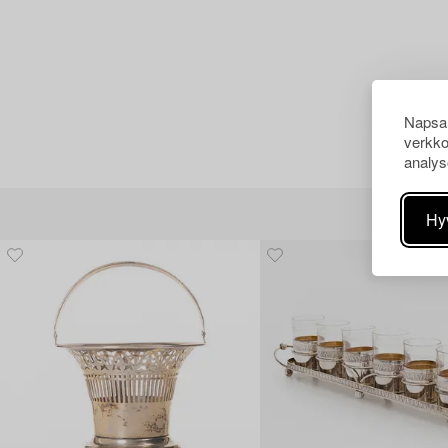
Napsau
verkko
analys
Hy