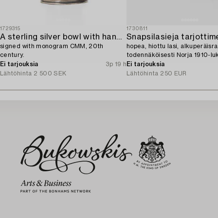
1729315
1730811
A sterling silver bowl with handle,
Snapsilasieja tarjottime
signed with monogram CMM, 20th
hopea, hiottu lasi, alkuperäisra
century.
todennäköisesti Norja 1910-lu
Ei tarjouksia
3p 19 h
Ei tarjouksia
Lähtöhinta
2 500 SEK
Lähtöhinta
250 EUR