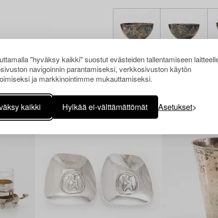
ttamalla "hyväksy kaikki" suostut evästeiden tallentamiseen laitteell
sivuston navigoinnin parantamiseksi, verkkosivuston käytön
oimiseksi ja markkinointimme mukauttamiseksi.
Muiden katsomia kohteita
väksy kaikki
Hylkää ei-välttämättömät
Asetukset