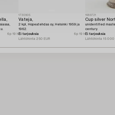
1730905
1689721
lla,
Vateja,
Cup silver Nor
siassa,
2 kpl, Hopeatehdas oy, Helsinki 1959 ja
unidentified maste
ku.
1962.
century.
6p 19 h
Ei tarjouksia
6p 19 h
Ei tarjouksia
Lähtöhinta
250 EUR
Lähtöhinta
15 000