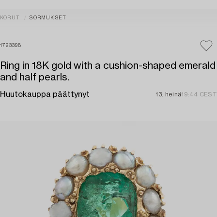
KORUT
SORMUKSET
1723398
Ring in 18K gold with a cushion-shaped emerald
and half pearls.
Huutokauppa päättynyt
13. heinä
19:44 CEST