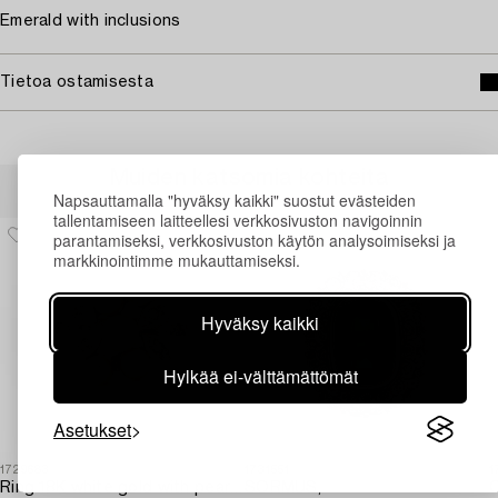
Emerald with inclusions
Tietoa ostamisesta
Muiden katsomia kohteita
Napsauttamalla "hyväksy kaikki" suostut evästeiden
tallentamiseen laitteellesi verkkosivuston navigoinnin
parantamiseksi, verkkosivuston käytön analysoimiseksi ja
markkinointimme mukauttamiseksi.
Hyväksy kaikki
Hylkää ei-välttämättömät
Asetukset
1729683
1731551
1
Ring 18K white gold with pearls and octagon-cut diamonds.
SORMUS,
C