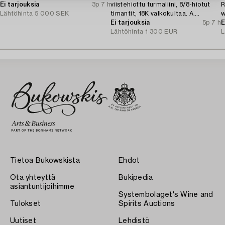
Ei tarjouksia
3p 7 h
viistehiottu turmaliini, 8/8-hiotut
R
Lähtöhinta
5 000 SEK
timantit, 18K valkokultaa. A.
w
Tillander, Helsingfors 1975.
Ei tarjouksia
5p 7 h
c
E
Lähtöhinta
1 300 EUR
L
Tietoa Bukowskista
Ehdot
Ota yhteyttä
Bukipedia
asiantuntijoihimme
Systembolaget's Wine and
Tulokset
Spirits Auctions
Uutiset
Lehdistö