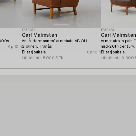
1730374
1730123
Carl Malmsten
Carl Malmste
000s.
An 'Åldermannen' armchair, AB OH
Armchairs, a pair, 
Sjögren, Tranås.
mid-20th century.
6p 10 h
Ei tarjouksia
6p 10 h
Ei tarjouksia
Lähtöhinta
8 000 SEK
Lähtöhinta
6 000 