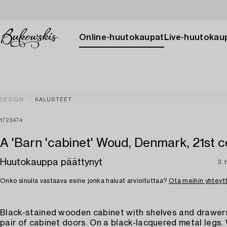
Online-huutokaupat
Live-huutokau
DESIGN
KALUSTEET
1723474
A 'Barn 'cabinet' Woud, Denmark, 21st c
Huutokauppa päättynyt
3. 
Onko sinulla vastaava esine jonka haluat arvioituttaa?
Ota meihin yhteyt
Black-stained wooden cabinet with shelves and drawer
pair of cabinet doors. On a black-lacquered metal legs.