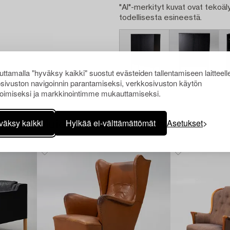
"AI"-merkityt kuvat ovat tekoäly
todellisesta esineestä.
ttamalla "hyväksy kaikki" suostut evästeiden tallentamiseen laitteell
sivuston navigoinnin parantamiseksi, verkkosivuston käytön
oimiseksi ja markkinointimme mukauttamiseksi.
väksy kaikki
Hylkää ei-välttämättömät
Asetukset
Muiden katsomia kohteita