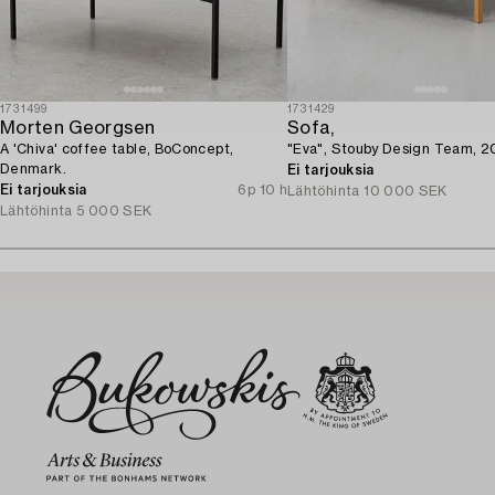
1731499
1731429
Morten Georgsen
Sofa,
A 'Chiva' coffee table, BoConcept,
"Eva", Stouby Design Team, 2
Denmark.
Ei tarjouksia
Ei tarjouksia
6p 10 h
Lähtöhinta
10 000 SEK
Lähtöhinta
5 000 SEK