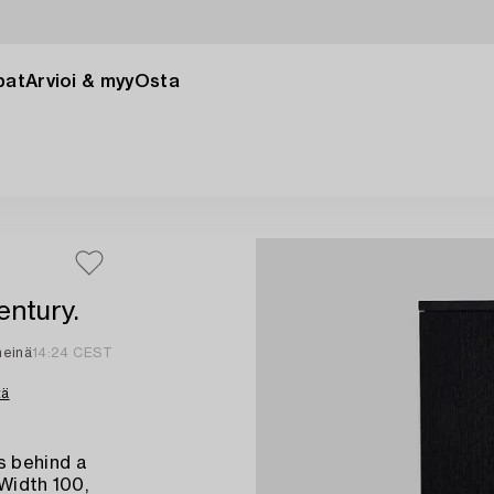
pat
Arvioi & myy
Osta
entury.
heinä
14:24 CEST
tä
s behind a
 Width 100,