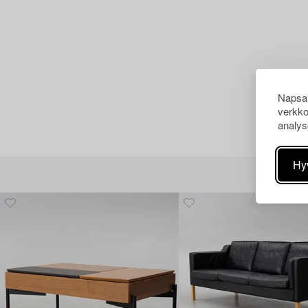
Napsau
verkko
analys
Hy