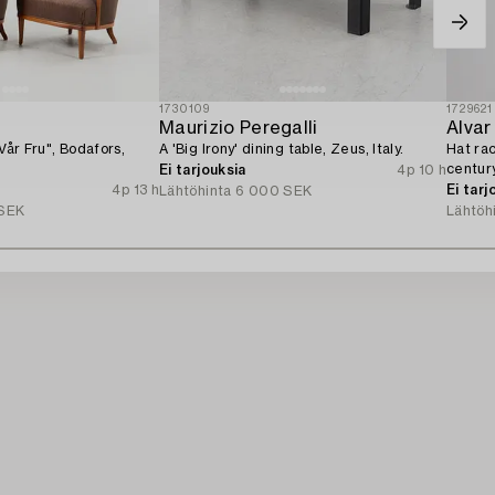
1730109
1729621
n
Maurizio Peregalli
Alvar
"Vår Fru", Bodafors,
A 'Big Irony' dining table, Zeus, Italy.
Hat rac
century
Ei tarjouksia
4p 10 h
4p 13 h
Ei tarj
Lähtöhinta
6 000 SEK
SEK
Lähtöh