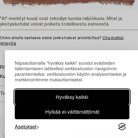
"AI"-merkityt kuvat ovat tekoälyn luomia miljöökuvia. Mitat ja
yksityiskohdat voivat poiketa todellisesta esineestä.
Onko sinulla vastaava esine jonka haluat arvioituttaa?
Ota meihin
yhteyttä
Napsauttamalla "hyväksy kaikki" suostut evästeiden
tallentamiseen laitteellesi verkkosivuston navigoinnin
Röd botten.
parantamiseksi, verkkosivuston käytön analysoimiseksi ja
Kulumaa. Vähäisiä tahroja.
markkinointimme mukauttamiseksi.
Tietoa ostamisesta
Hyväksy kaikki
Hylkää ei-välttämättömät
Muiden katsomia kohteita
Asetukset