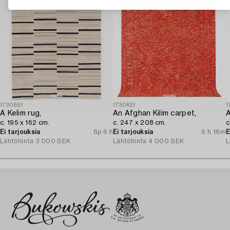
1730851
1730621
1
A Kelim rug,
An Afghan Kilim carpet,
A
c. 195 x 162 cm.
c. 247 x 208 cm.
c
Ei tarjouksia
6p 6 h
Ei tarjouksia
6 h 16m
E
Lähtöhinta
3 000 SEK
Lähtöhinta
4 000 SEK
L