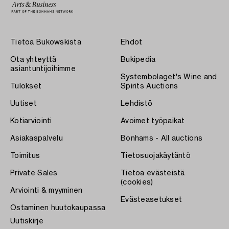
Tietoa Bukowskista
Ehdot
Ota yhteyttä
Bukipedia
asiantuntijoihimme
Systembolaget's Wine and
Tulokset
Spirits Auctions
Uutiset
Lehdistö
Kotiarviointi
Avoimet työpaikat
Asiakaspalvelu
Bonhams - All auctions
Toimitus
Tietosuojakäytäntö
Private Sales
Tietoa evästeistä
(cookies)
Arviointi & myyminen
Evästeasetukset
Ostaminen huutokaupassa
Uutiskirje