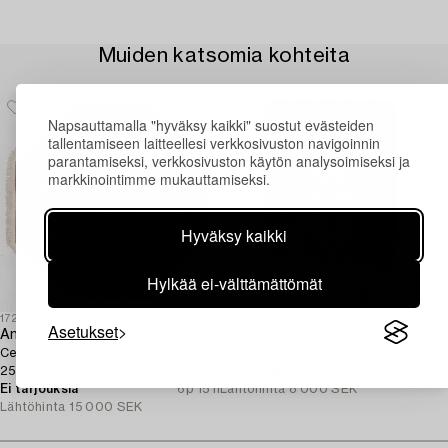
Muiden katsomia kohteita
Napsauttamalla "hyväksy kaikki" suostut evästeiden
tallentamiseen laitteellesi verkkosivuston navigoinnin
parantamiseksi, verkkosivuston käytön analysoimiseksi ja
markkinointimme mukauttamiseksi.
Hyväksy kaikki
Hylkää ei-välttämättömät
1722818
1689436
1
Asetukset
An Oktagonal silk Qum rug,
Carpet,
Central Persia, signed, c. 250 x
Kashmir, 315 x 222 cm.
E
250 cm.
Ei tarjouksia
6p 15 h
L
Ei tarjouksia
6p 15 h
Lähtöhinta
8 000 SEK
Lähtöhinta
15 000 SEK