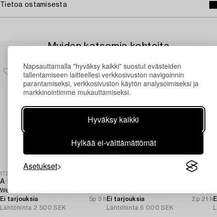
Tietoa ostamisesta
Muiden katsomia kohteita
Napsauttamalla "hyväksy kaikki" suostut evästeiden
tallentamiseen laitteellesi verkkosivuston navigoinnin
parantamiseksi, verkkosivuston käytön analysoimiseksi ja
markkinointimme mukauttamiseksi.
Hyväksy kaikki
Hylkää ei-välttämättömät
Asetukset
1727920
1724597
1
A Bidjar rug,
A semi-antique carpet,
A
West Persia, c. 174 x 115 cm.
Kashan, c. 310 x 215 cm.
c
Ei tarjouksia
5p 3 h
Ei tarjouksia
2p 21 h
E
Lähtöhinta
2 500 SEK
Lähtöhinta
6 000 SEK
L