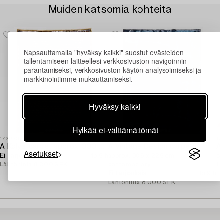
Muiden katsomia kohteita
Napsauttamalla "hyväksy kaikki" suostut evästeiden
tallentamiseen laitteellesi verkkosivuston navigoinnin
parantamiseksi, verkkosivuston käytön analysoimiseksi ja
markkinointimme mukauttamiseksi.
Hyväksy kaikki
Hylkää ei-välttämättömät
1728502
1728504
1
A Kolyai carpet approx. 300 x 215 cm.
A Vintage Design carpet,
A
Asetukset
Ei tarjouksia
1p 9 h
approx. 306 x 229 cm,
c
Lähtöhinta
8 000 SEK
contemporary.
E
Ei tarjouksia
1p 9 h
L
Lähtöhinta
8 000 SEK