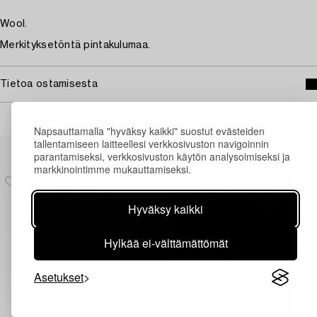
Wool.
Merkityksetöntä pintakulumaa.
Tietoa ostamisesta
Napsauttamalla "hyväksy kaikki" suostut evästeiden
tallentamiseen laitteellesi verkkosivuston navigoinnin
Muiden katsomia kohteita
parantamiseksi, verkkosivuston käytön analysoimiseksi ja
markkinointimme mukauttamiseksi.
Hyväksy kaikki
Hylkää ei-välttämättömät
Asetukset