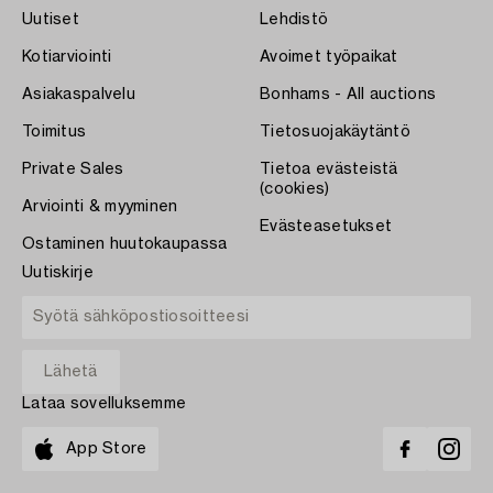
Uutiset
Lehdistö
Kotiarviointi
Avoimet työpaikat
Asiakaspalvelu
Bonhams - All auctions
Toimitus
Tietosuojakäytäntö
Private Sales
Tietoa evästeistä
(cookies)
Arviointi & myyminen
Evästeasetukset
Ostaminen huutokaupassa
Uutiskirje
Lataa sovelluksemme
App Store