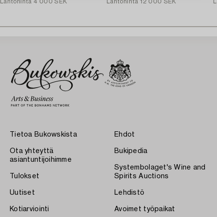
Lähtöhinta
4 000 SEK
Lähtöhinta
12 000 SEK
L
Tietoa Bukowskista
Ehdot
Ota yhteyttä
Bukipedia
asiantuntijoihimme
Systembolaget's Wine and
Tulokset
Spirits Auctions
Uutiset
Lehdistö
Kotiarviointi
Avoimet työpaikat