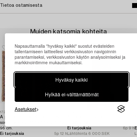
Tietoa ostamisesta
Muiden katsomia kohteita
Napsauttamalla "hyväksy kaikki" suostut evästeiden
tallentamiseen laitteellesi verkkosivuston navigoinnin
parantamiseksi, verkkosivuston käytön analysoimiseksi ja
markkinointimme mukauttamiseksi.
Hyväksy kaikki
Hylkää ei-välttämättömät
Asetukset
1727883
1732481
1
A pair of similar Kirman rugs,
An oriental runner,
A
south Persia, c. 147 x 94 and 154 x
c. 386 x 78 cm.
c
96 cm.
Ei tarjouksia
6p 9 h
E
Ei tarjouksia
5p 12 h
Lähtöhinta
6 000 SEK
L