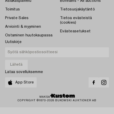
Asiakaspalvelu
Bonhams - All auctions
Toimitus
Tietosuojakäytäntö
Private Sales
Tietoa evästeistä
(cookies)
Arviointi & myyminen
Evästeasetukset
Ostaminen huutokaupassa
Uutiskirje
Lataa sovelluksemme
App Store
MAKSA
COPYRIGHT ©1870-2026 BUKOWSKI AUKTIONER AB