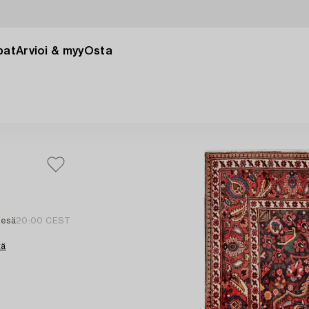
pat
Arvioi & myy
Osta
kesä
20:00 CEST
tä