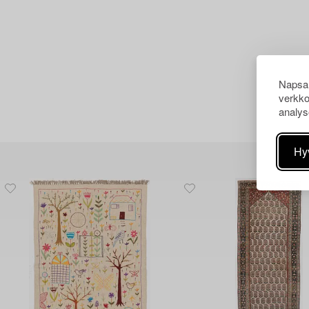
Napsau
verkko
analys
Hy