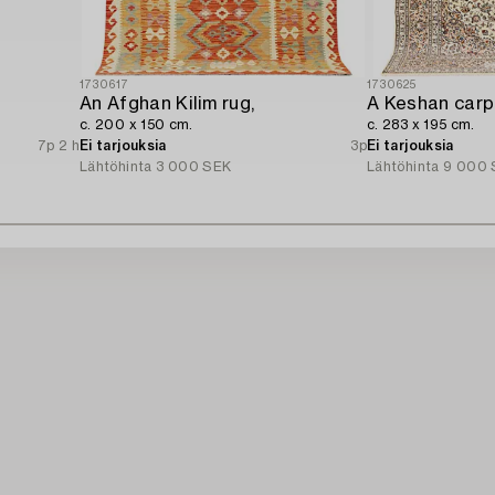
1730617
1730625
An Afghan Kilim rug,
A Keshan carp
c. 200 x 150 cm.
c. 283 x 195 cm.
7p 2 h
Ei tarjouksia
3p
Ei tarjouksia
Lähtöhinta
3 000 SEK
Lähtöhinta
9 000 