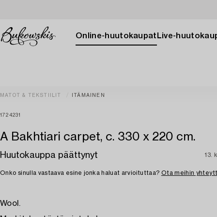
Online-huutokaupat
Live-huutokau
MATOT & TEKSTIILIT
ITÄMAINEN
1724231
A Bakhtiari carpet, c. 330 x 220 cm.
Huutokauppa päättynyt
13. 
Onko sinulla vastaava esine jonka haluat arvioituttaa?
Ota meihin yhteyt
Wool.