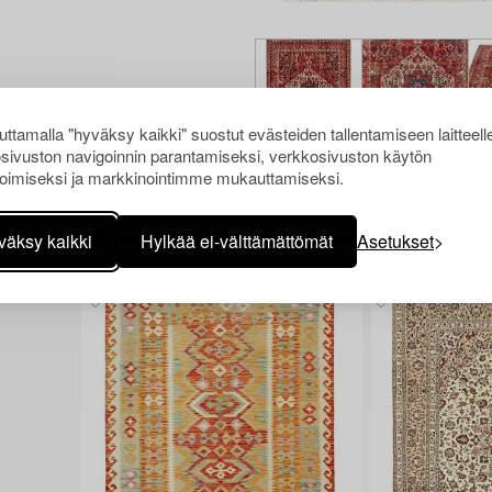
ttamalla "hyväksy kaikki" suostut evästeiden tallentamiseen laitteell
sivuston navigoinnin parantamiseksi, verkkosivuston käytön
oimiseksi ja markkinointimme mukauttamiseksi.
Muiden katsomia kohteita
väksy kaikki
Hylkää ei-välttämättömät
Asetukset