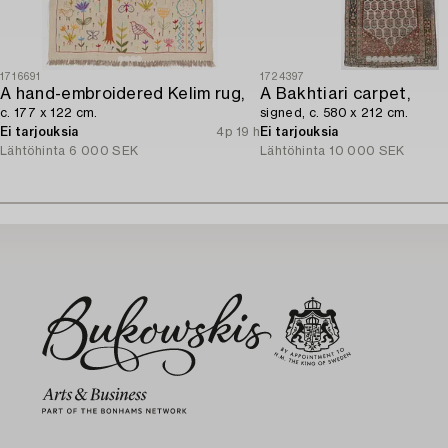
1716691
1724397
A hand-embroidered Kelim rug,
A Bakhtiari carpet,
c. 177 x 122 cm.
signed, c. 580 x 212 cm.
Ei tarjouksia
4p 19 h
Ei tarjouksia
Lähtöhinta
6 000 SEK
Lähtöhinta
10 000 SEK