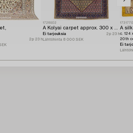
1728502
173177
et,
A Kolyai carpet approx. 300 x 215 cm.
A sil
c. 124 
Ei tarjouksia
2p 23 h
20th c
2p 23 h
Lähtöhinta
8 000 SEK
Ei tarj
SEK
Lähtöh