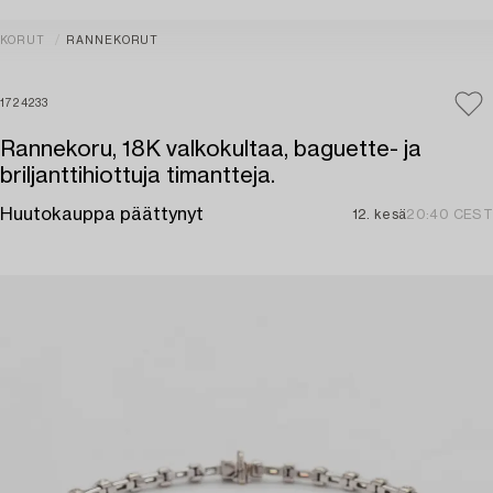
KORUT
RANNEKORUT
1724233
Rannekoru, 18K valkokultaa, baguette- ja
briljanttihiottuja timantteja.
Huutokauppa päättynyt
12. kesä
20:40 CEST