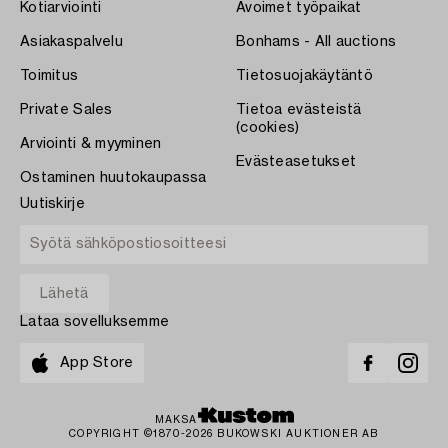
Kotiarviointi
Avoimet työpaikat
Asiakaspalvelu
Bonhams - All auctions
Toimitus
Tietosuojakäytäntö
Private Sales
Tietoa evästeistä
(cookies)
Arviointi & myyminen
Evästeasetukset
Ostaminen huutokaupassa
Uutiskirje
Lataa sovelluksemme
App Store
MAKSA
COPYRIGHT ©1870-2026 BUKOWSKI AUKTIONER AB