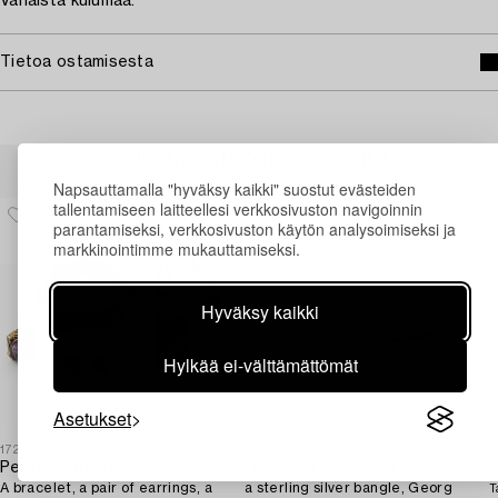
Vähäistä kulumaa.
Tietoa ostamisesta
Muiden katsomia kohteita
Napsauttamalla "hyväksy kaikki" suostut evästeiden
tallentamiseen laitteellesi verkkosivuston navigoinnin
parantamiseksi, verkkosivuston käytön analysoimiseksi ja
markkinointimme mukauttamiseksi.
Hyväksy kaikki
Hylkää ei-välttämättömät
Asetukset
1723057
1730711
1
Pentti Sarpaneva
Flemming Eskildsen,
A bracelet, a pair of earrings, a
a sterling silver bangle, Georg
T