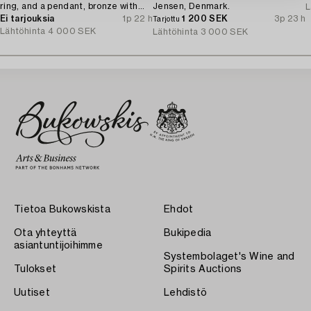
ring, and a pendant, bronze with
Jensen, Denmark.
L
amethyst, Finland 1960s.
Ei tarjouksia
1p 22 h
1 200 SEK
3p 23 h
Tarjottu
Lähtöhinta
4 000 SEK
Lähtöhinta
3 000 SEK
Tietoa Bukowskista
Ehdot
Ota yhteyttä
Bukipedia
asiantuntijoihimme
Systembolaget's Wine and
Tulokset
Spirits Auctions
Uutiset
Lehdistö