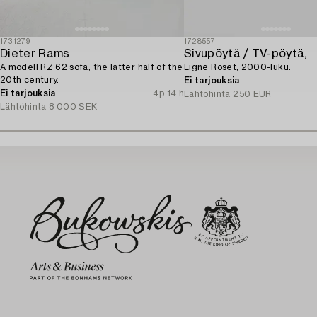
1731279
1728557
Dieter Rams
Sivupöytä / TV-pöytä,
A modell RZ 62 sofa, the latter half of the
Ligne Roset, 2000-luku.
20th century.
Ei tarjouksia
Ei tarjouksia
4p 14 h
Lähtöhinta
250 EUR
Lähtöhinta
8 000 SEK