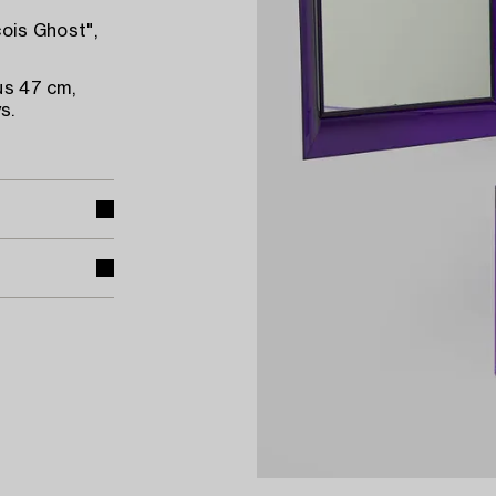
cois Ghost",
us 47 cm,
s.