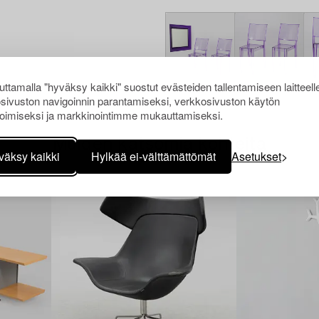
ttamalla "hyväksy kaikki" suostut evästeiden tallentamiseen laitteell
sivuston navigoinnin parantamiseksi, verkkosivuston käytön
oimiseksi ja markkinointimme mukauttamiseksi.
Muiden katsomia kohteita
väksy kaikki
Hylkää ei-välttämättömät
Asetukset