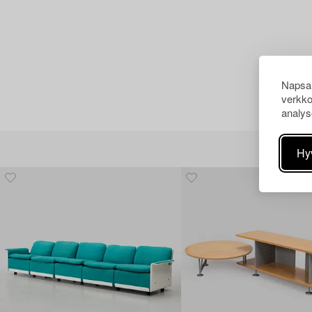
Napsau
verkko
analys
Hy