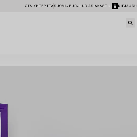
OTA YHTEYTTÄ
SUOMI
EUR
LUO ASIAKASTILI
KIRJAUDU