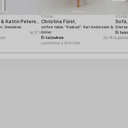
1731242
1731356
Michael Young & Katrin Petersdottir,
Christina Fürst,
Sofa,
ger, Swedese.
coffee table, "Kaskad", Karl Andersson &
Eilerse
Söner.
1p 17 h
Ei tarj
Ei tarjouksia
2p 18 h
SEK
Lähtöh
Lähtöhinta
2 500 SEK