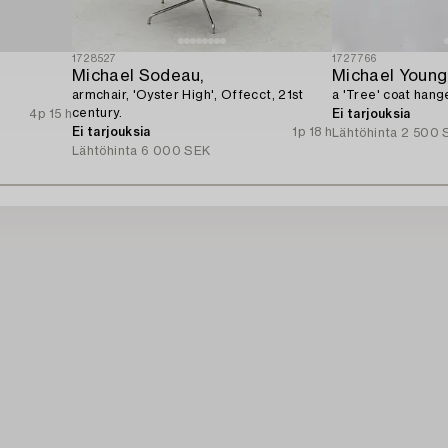
1728527
1727766
Michael Sodeau,
armchair, 'Oyster High', Offecct, 21st
a 'Tree' coat han
century.
4p 15 h
Ei tarjouksia
Ei tarjouksia
1p 18 h
Lähtöhinta
2 500 
Lähtöhinta
6 000 SEK