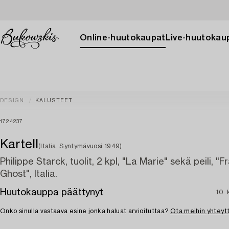
Online-huutokaupat
Live-huutokau
DESIGN
KALUSTEET
1724237
Kartell
(Italia, Syntymävuosi 1949)
Philippe Starck, tuolit, 2 kpl, "La Marie" sekä peili, "F
Ghost", Italia.
Huutokauppa päättynyt
10. 
Onko sinulla vastaava esine jonka haluat arvioituttaa?
Ota meihin yhteyt