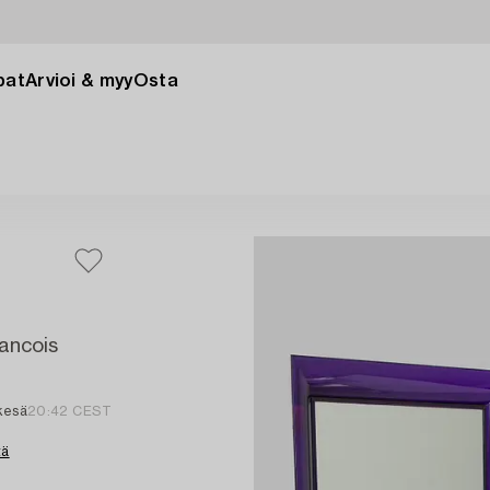
pat
Arvioi & myy
Osta
rancois
kesä
20:42 CEST
tä