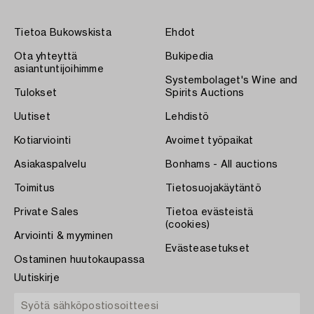
Tietoa Bukowskista
Ehdot
Ota yhteyttä
Bukipedia
asiantuntijoihimme
Systembolaget's Wine and
Tulokset
Spirits Auctions
Uutiset
Lehdistö
Kotiarviointi
Avoimet työpaikat
Asiakaspalvelu
Bonhams - All auctions
Toimitus
Tietosuojakäytäntö
Private Sales
Tietoa evästeistä
(cookies)
Arviointi & myyminen
Evästeasetukset
Ostaminen huutokaupassa
Uutiskirje