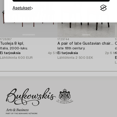
Asetukset
1728387
1729744
1
Tuoleja 8 kpl,
A pair of late Gustavian chairs from Lindome,
C
Italia, 2000-luku.
late 18th century.
c
Ei tarjouksia
4p 5 h
Ei tarjouksia
2p 6 h
K
Lähtöhinta
600 EUR
Lähtöhinta
2 500 SEK
2
E
L