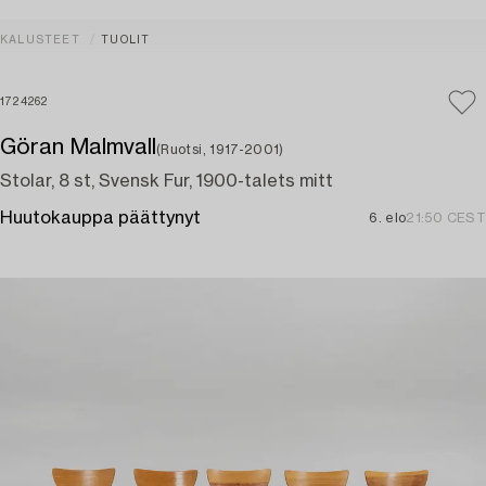
KALUSTEET
TUOLIT
1724262
Göran Malmvall
(Ruotsi, 1917-2001)
Stolar, 8 st, Svensk Fur, 1900-talets mitt
Huutokauppa päättynyt
6. elo
21:50 CEST