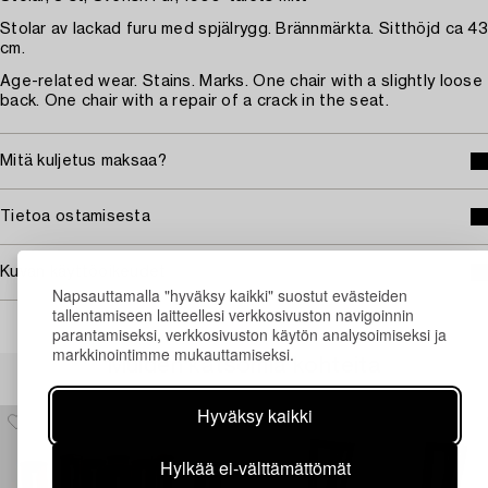
Stolar av lackad furu med spjälrygg. Brännmärkta. Sitthöjd ca 43
cm.
Age-related wear. Stains. Marks. One chair with a slightly loose
back. One chair with a repair of a crack in the seat.
Mitä kuljetus maksaa?
Tietoa ostamisesta
Kuvan käyttöoikeudet
Napsauttamalla "hyväksy kaikki" suostut evästeiden
tallentamiseen laitteellesi verkkosivuston navigoinnin
parantamiseksi, verkkosivuston käytön analysoimiseksi ja
markkinointimme mukauttamiseksi.
Muiden katsomia kohteita
Hyväksy kaikki
Hylkää ei-välttämättömät