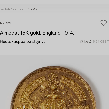
KERÄILYESINEET
MUU
1724676
A medal, 15K gold, England, 1914.
Huutokauppa päättynyt
13. kesä
18:34 CEST