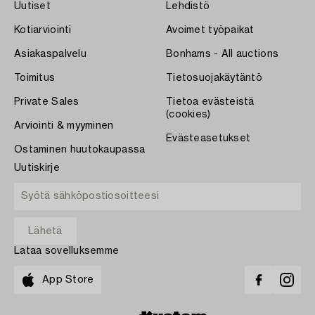
Uutiset
Lehdistö
Kotiarviointi
Avoimet työpaikat
Asiakaspalvelu
Bonhams - All auctions
Toimitus
Tietosuojakäytäntö
Private Sales
Tietoa evästeistä
(cookies)
Arviointi & myyminen
Evästeasetukset
Ostaminen huutokaupassa
Uutiskirje
Lataa sovelluksemme
App Store