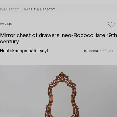
KALUSTEET
KAAPIT & LIPASTOT
1724746
Mirror chest of drawers, neo-Rococo, late 19th
century.
Huutokauppa päättynyt
10. heinä
16:36 CEST