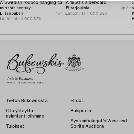
A Swedish rococo hanging cabinet,
A 1950's sideboard.
C
mid 18th century.
Ei tarjouksia
3p 3 h
b
Ei tarjouksia
4p 1 h
Lähtöhinta
4 000 SEK
1
Lähtöhinta
4 000 SEK
E
L
Tietoa Bukowskista
Ehdot
Ota yhteyttä
Bukipedia
asiantuntijoihimme
Systembolaget's Wine and
Tulokset
Spirits Auctions