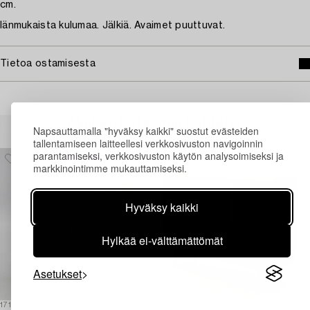
cm.
Iänmukaista kulumaa. Jälkiä. Avaimet puuttuvat.
Tietoa ostamisesta
Muiden katsomia kohteita
Napsauttamalla "hyväksy kaikki" suostut evästeiden
tallentamiseen laitteellesi verkkosivuston navigoinnin
parantamiseksi, verkkosivuston käytön analysoimiseksi ja
markkinointimme mukauttamiseksi.
Hyväksy kaikki
Hylkää ei-välttämättömät
Asetukset
1713352
1731396
1