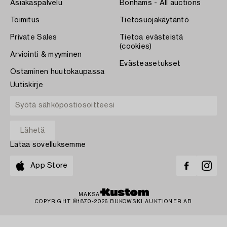
Asiakaspalvelu
Bonhams - All auctions
Toimitus
Tietosuojakäytäntö
Private Sales
Tietoa evästeistä
(cookies)
Arviointi & myyminen
Evästeasetukset
Ostaminen huutokaupassa
Uutiskirje
Lataa sovelluksemme
App Store
MAKSA
COPYRIGHT ©1870-2026 BUKOWSKI AUKTIONER AB