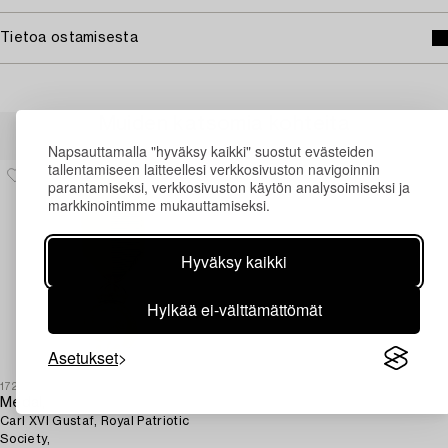
Tietoa ostamisesta
Muiden katsomia kohteita
Napsauttamalla "hyväksy kaikki" suostut evästeiden
tallentamiseen laitteellesi verkkosivuston navigoinnin
parantamiseksi, verkkosivuston käytön analysoimiseksi ja
markkinointimme mukauttamiseksi.
Hyväksy kaikki
Hylkää ei-välttämättömät
Asetukset
1727703
Medal,
Carl XVI Gustaf, Royal Patriotic
Society,