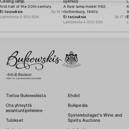
Ceiling lamp,
Bjerkås
L
first half of the 20th century.
A floor lamp model 1162,
K
Ei tarjouksia
3p 19 h
Gothenburg, 1940s.
S
Lähtöhinta
2 500 SEK
Ei tarjouksia
3p 17 h
p
E
Lähtöhinta
4 000 SEK
L
Tietoa Bukowskista
Ehdot
Ota yhteyttä
Bukipedia
asiantuntijoihimme
Systembolaget's Wine and
Tulokset
Spirits Auctions