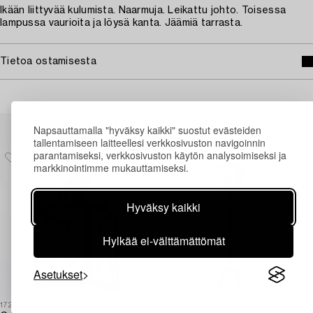
Ikään liittyvää kulumista. Naarmuja. Leikattu johto. Toisessa
lampussa vaurioita ja löysä kanta. Jäämiä tarrasta.
Tietoa ostamisesta
Muiden katsomia kohteita
Napsauttamalla "hyväksy kaikki" suostut evästeiden
tallentamiseen laitteellesi verkkosivuston navigoinnin
parantamiseksi, verkkosivuston käytön analysoimiseksi ja
markkinointimme mukauttamiseksi.
Hyväksy kaikki
Hylkää ei-välttämättömät
Asetukset
1727689
1727620
1