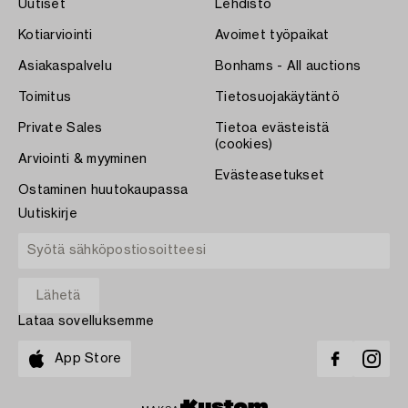
Uutiset
Lehdistö
Kotiarviointi
Avoimet työpaikat
Asiakaspalvelu
Bonhams - All auctions
Toimitus
Tietosuojakäytäntö
Private Sales
Tietoa evästeistä
(cookies)
Arviointi & myyminen
Evästeasetukset
Ostaminen huutokaupassa
Uutiskirje
Lataa sovelluksemme
App Store