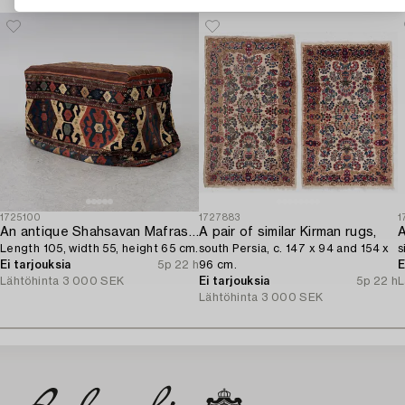
1725100
1727883
1
An antique Shahsavan Mafrash,
A pair of similar Kirman rugs,
A
Length 105, width 55, height 65 cm.
south Persia, c. 147 x 94 and 154 x
s
Ei tarjouksia
5p 22 h
96 cm.
E
Lähtöhinta
3 000 SEK
Ei tarjouksia
5p 22 h
L
Lähtöhinta
3 000 SEK