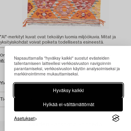
"AI"-merkityt kuvat ovat tekoälyn luomia miljöökuvia. Mitat ja
yksityiskohdat voivat poiketa todellisesta esineestä.
Onko sinulla vastaava esine jonka haluat arvioituttaa?
Ota meihin
Napsauttamalla "hyväksy kaikki" suostut evästeiden
yhteyttä
tallentamiseen laitteellesi verkkosivuston navigoinnin
parantamiseksi, verkkosivuston käytön analysoimiseksi ja
markkinointimme mukauttamiseksi.
Yleisvaikutelma hyvä.
Hyväksy kaikki
Tietoa ostamisesta
Hylkää ei-välttämättömät
Asetukset
Muiden katsomia kohteita