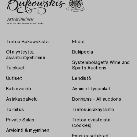
Tietoa Bukowskista
Ehdot
Ota yhteyttä
Bukipedia
asiantuntijoihimme
Systembolaget's Wine and
Tulokset
Spirits Auctions
Uutiset
Lehdistö
Kotiarviointi
Avoimet työpaikat
Asiakaspalvelu
Bonhams - All auctions
Toimitus
Tietosuojakäytäntö
Private Sales
Tietoa evästeistä
(cookies)
Arviointi & myyminen
Evästeasetukset