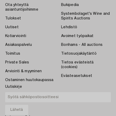
Ota yhteyttä
Bukipedia
asiantuntijoihimme
Systembolaget's Wine and
Tulokset
Spirits Auctions
Uutiset
Lehdistö
Kotiarviointi
Avoimet työpaikat
Asiakaspalvelu
Bonhams - All auctions
Toimitus
Tietosuojakäytäntö
Private Sales
Tietoa evästeistä
(cookies)
Arviointi & myyminen
Evästeasetukset
Ostaminen huutokaupassa
Uutiskirje