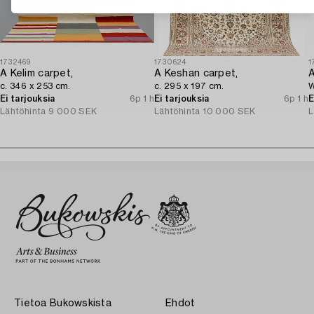
1732469
1730624
1
A Kelim carpet,
A Keshan carpet,
A
c. 346 x 253 cm.
c. 295 x 197 cm.
W
Ei tarjouksia
6p 1 h
Ei tarjouksia
6p 1 h
E
Lähtöhinta
9 000 SEK
Lähtöhinta
10 000 SEK
L
Tietoa Bukowskista
Ehdot