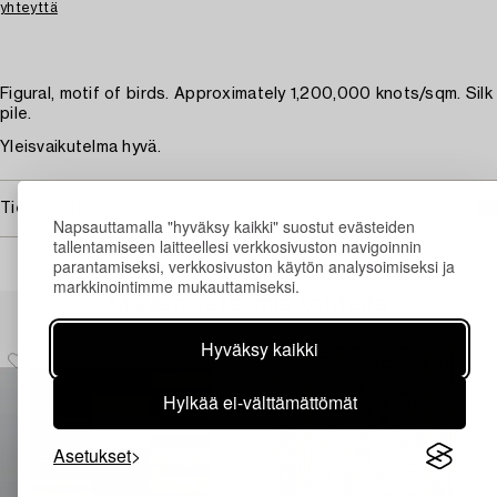
yhteyttä
Figural, motif of birds. Approximately 1,200,000 knots/sqm. Silk
pile.
Yleisvaikutelma hyvä.
Tietoa ostamisesta
Napsauttamalla "hyväksy kaikki" suostut evästeiden
tallentamiseen laitteellesi verkkosivuston navigoinnin
parantamiseksi, verkkosivuston käytön analysoimiseksi ja
markkinointimme mukauttamiseksi.
Muiden katsomia kohteita
Hyväksy kaikki
Hylkää ei-välttämättömät
Asetukset