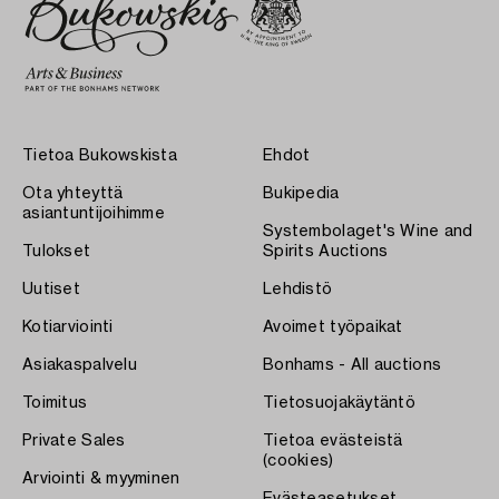
Tietoa Bukowskista
Ehdot
Ota yhteyttä
Bukipedia
asiantuntijoihimme
Systembolaget's Wine and
Tulokset
Spirits Auctions
Uutiset
Lehdistö
Kotiarviointi
Avoimet työpaikat
Asiakaspalvelu
Bonhams - All auctions
Toimitus
Tietosuojakäytäntö
Private Sales
Tietoa evästeistä
(cookies)
Arviointi & myyminen
Evästeasetukset