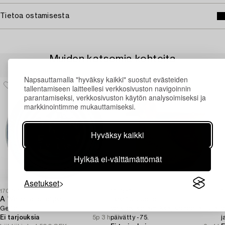
Tietoa ostamisesta
Muiden katsomia kohteita
Napsauttamalla "hyväksy kaikki" suostut evästeiden
tallentamiseen laitteellesi verkkosivuston navigoinnin
parantamiseksi, verkkosivuston käytön analysoimiseksi ja
markkinointimme mukauttamiseksi.
Hyväksy kaikki
Hylkää ei-välttämättömät
Asetukset
1707813
1731946
1
A 'Verona' charger,
Teemu Luoto
Gefle.
Veistos, keramiikka, signeerattu ja
V
Ei tarjouksia
5p 3 h
päivätty -75.
j