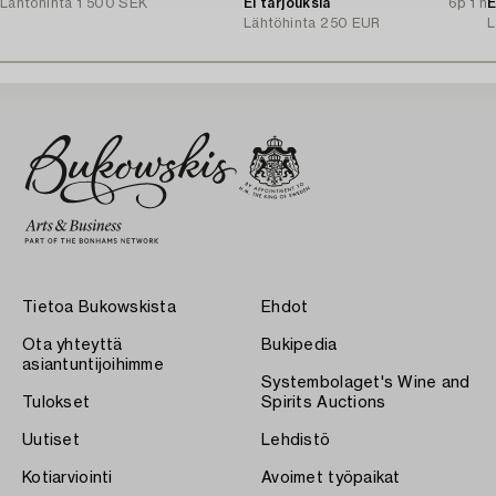
Lähtöhinta
1 500 SEK
Ei tarjouksia
6p 1 h
E
Lähtöhinta
250 EUR
L
Tietoa Bukowskista
Ehdot
Ota yhteyttä
Bukipedia
asiantuntijoihimme
Systembolaget's Wine and
Tulokset
Spirits Auctions
Uutiset
Lehdistö
Kotiarviointi
Avoimet työpaikat