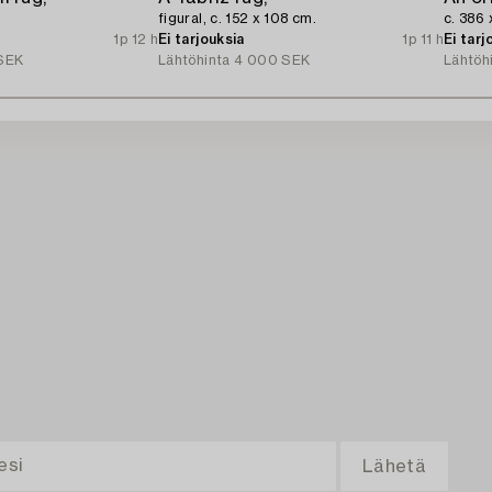
figural, c. 152 x 108 cm.
c. 386 
1p 12 h
Ei tarjouksia
1p 11 h
Ei tarj
SEK
Lähtöhinta
4 000 SEK
Lähtöh