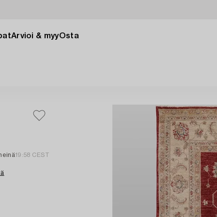
pat
Arvioi & myy
Osta
 heinä
19:58 CEST
tä