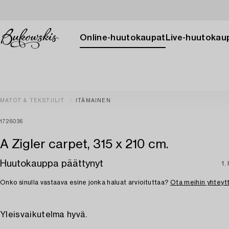
Online-huutokaupat
Live-huutokau
MATOT & TEKSTIILIT
ITÄMAINEN
1726036
A Zigler carpet, 315 x 210 cm.
Huutokauppa päättynyt
1.
Onko sinulla vastaava esine jonka haluat arvioituttaa?
Ota meihin yhteyt
Yleisvaikutelma hyvä.