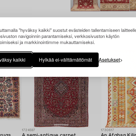
ttamalla "hyväksy kaikki" suostut evästeiden tallentamiseen laitteell
sivuston navigoinnin parantamiseksi, verkkosivuston käytön
Muiden katsomia kohteita
oimiseksi ja markkinointimme mukauttamiseksi.
väksy kaikki
Hylkää ei-välttämättömät
Asetukset
1724597
1730617
 rugs,
A semi-antique carpet,
An Afghan Kili