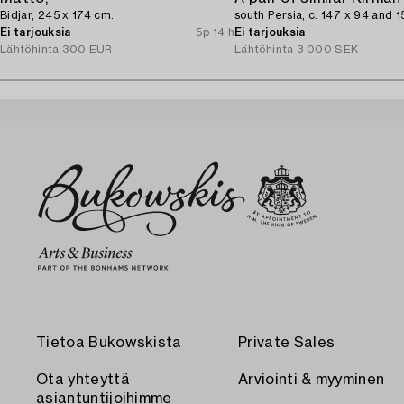
Bidjar, 245 x 174 cm.
south Persia, c. 147 x 94 and 
Ei tarjouksia
5p 14 h
Ei tarjouksia
Lähtöhinta
300 EUR
Lähtöhinta
3 000 SEK
Tietoa Bukowskista
Private Sales
Ota yhteyttä
Arviointi & myyminen
asiantuntijoihimme