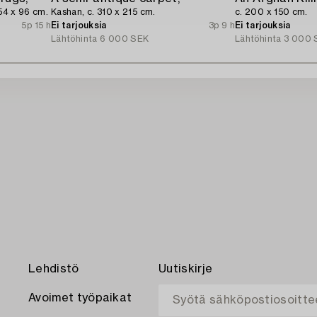
154 x 96 cm.
Kashan, c. 310 x 215 cm.
c. 200 x 150 cm.
5p 15 h
Ei tarjouksia
3p 9 h
Ei tarjouksia
Lähtöhinta
6 000 SEK
Lähtöhinta
3 000 
Lehdistö
Uutiskirje
Avoimet työpaikat