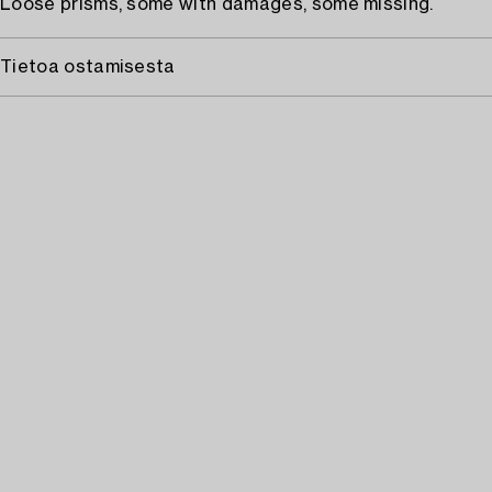
Loose prisms, some with damages, some missing.
Tietoa ostamisesta