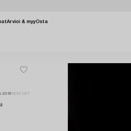
pat
Arvioi & myy
Osta
lu 2016
18:30 CET
tä