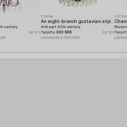
1729746
172706
An eight-branch gustavian-style chandelier,
Chand
0th century.
first part 20th century.
Rococo 
4p 14 h
Tarjottu
300 SEK
2p 13 h
Tarjot
SEK
Lähtöhinta
5 000 SEK
Lähtöh