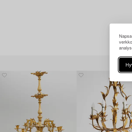
Napsau
verkko
analys
Hy