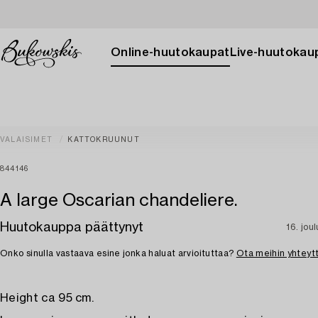
Online-huutokaupat
Live-huutokau
VALAISIMET
KATTOKRUUNUT
844146
A large Oscarian chandeliere.
Huutokauppa päättynyt
16. jou
Onko sinulla vastaava esine jonka haluat arvioituttaa?
Ota meihin yhteyt
Height ca 95 cm.