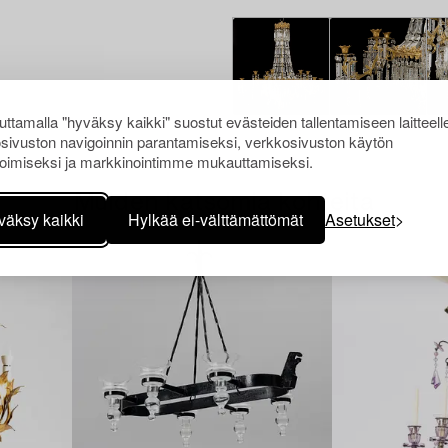
ttamalla "hyväksy kaikki" suostut evästeiden tallentamiseen laitteell
sivuston navigoinnin parantamiseksi, verkkosivuston käytön
oimiseksi ja markkinointimme mukauttamiseksi.
Muiden katsomia kohteita
väksy kaikki
Hylkää ei-välttämättömät
Asetukset