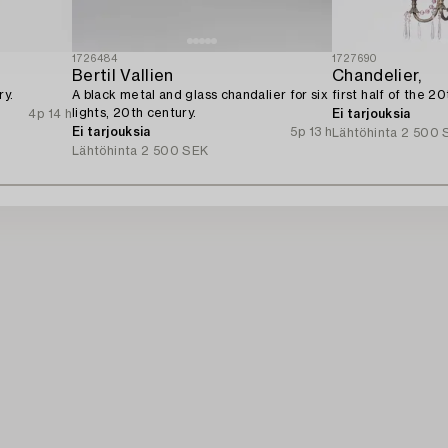
1726484
1727690
Bertil Vallien
Chandelier,
ry.
A black metal and glass chandalier for six
first half of the 2
lights, 20th century.
4p 14 h
Ei tarjouksia
Ei tarjouksia
5p 13 h
Lähtöhinta
2 500 
Lähtöhinta
2 500 SEK