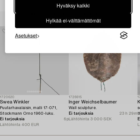
Hyväksy kaikki
Muiden katsomia kohteita
Hylkää ei-välttämättömät
Asetukset
1720620
1726615
1
Swea Winkler
Inger Weichselbaumer
K
Puutarhavalaisin, malli 17-071,
Wall sculpture.
s
Stockmann Orno 1960-luku.
Ei tarjouksia
23 h 29m
t
Ei tarjouksia
6p
Lähtöhinta
3 000 SEK
E
Lähtöhinta
400 EUR
L