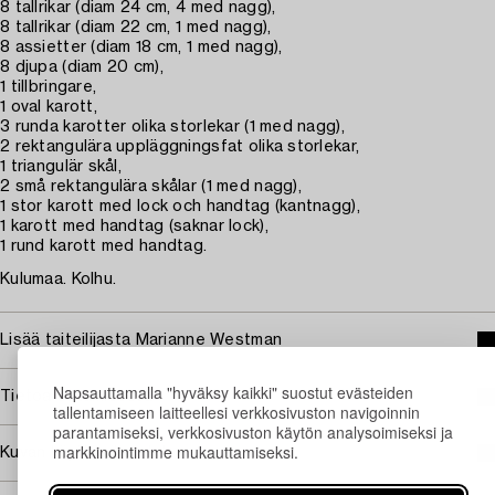
8 tallrikar (diam 24 cm, 4 med nagg),
8 tallrikar (diam 22 cm, 1 med nagg),
8 assietter (diam 18 cm, 1 med nagg),
8 djupa (diam 20 cm),
1 tillbringare,
1 oval karott,
3 runda karotter olika storlekar (1 med nagg),
2 rektangulära uppläggningsfat olika storlekar,
1 triangulär skål,
2 små rektangulära skålar (1 med nagg),
1 stor karott med lock och handtag (kantnagg),
1 karott med handtag (saknar lock),
1 rund karott med handtag.
Kulumaa. Kolhu.
Lisää taiteilijasta Marianne Westman
Napsauttamalla "hyväksy kaikki" suostut evästeiden
Tietoa ostamisesta
tallentamiseen laitteellesi verkkosivuston navigoinnin
parantamiseksi, verkkosivuston käytön analysoimiseksi ja
markkinointimme mukauttamiseksi.
Kuvan käyttöoikeudet