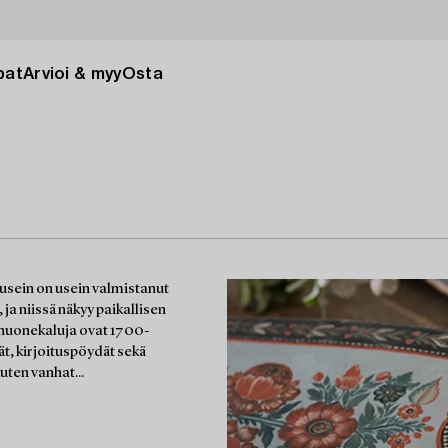
pat
Arvioi & myy
Osta
 usein on usein valmistanut
 ja niissä näkyy paikallisen
shuonekaluja ovat 1700-
dät, kirjoituspöydät sekä
uten vanhat...