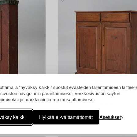
ttamalla "hyväksy kaikki" suostut evästeiden tallentamiseen laitteell
sivuston navigoinnin parantamiseksi, verkkosivuston käytön
oimiseksi ja markkinointimme mukauttamiseksi.
1725306
inet,
A 19th century cabinet.
Tarjottu
1 400 SEK
väksy kaikki
Hylkää ei-välttämättömät
Asetukset
1p 23 h
Lähtöhinta
3 000 SEK