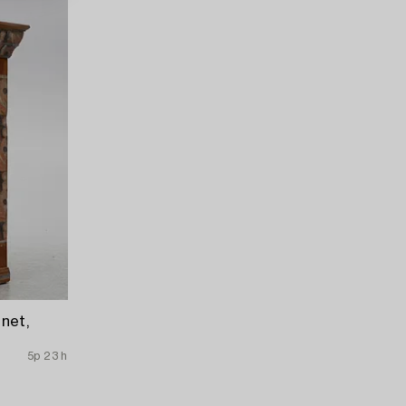
net,
5p 23 h