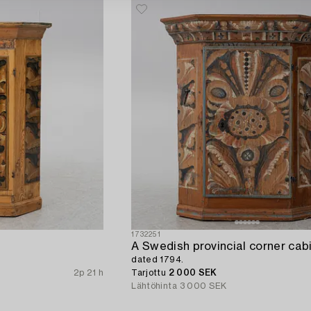
1732251
A Swedish provincial corner cabi
dated 1794.
2p 21 h
Tarjottu
2 000 SEK
Lähtöhinta
3 000 SEK