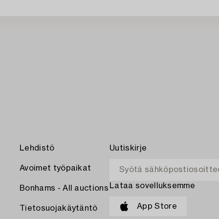
Lehdistö
Uutiskirje
Avoimet työpaikat
Lataa sovelluksemme
Bonhams - All auctions
App Store
Tietosuojakäytäntö