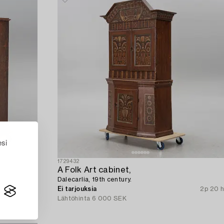
esi
1729432
A Folk Art cabinet,
Dalecarlia, 19th century.
2p
Ei tarjouksia
2p 20 h
Lähtöhinta
6 000 SEK