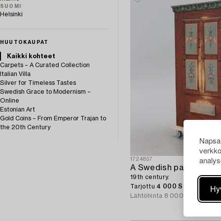
SUOMI
Helsinki
HUUTOKAUPAT
Kaikki kohteet
Carpets – A Curated Collection
Italian Villa
Silver for Timeless Tastes
Swedish Grace to Modernism –
Online
Estonian Art
Gold Coins – From Emperor Trajan to
the 20th Century
Napsau
verkko
analys
1724857
A Swedish painted cab
19th century.
Hy
Tarjottu
4 000 SEK
Lähtöhinta
8 000 SEK