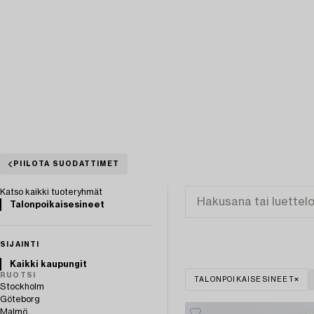
PIILOTA SUODATTIMET
Katso kaikki tuoteryhmät
Talonpoikaisesineet
SIJAINTI
Kaikki kaupungit
RUOTSI
TALONPOIKAISESINEET
Stockholm
Göteborg
Malmö