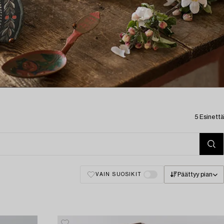
5 Esinettä
Päättyy pian
VAIN SUOSIKIT