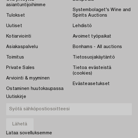
asiantuntijoihimme
Systembolaget's Wine and
Tulokset
Spirits Auctions
Uutiset
Lehdistö
Kotiarviointi
Avoimet työpaikat
Asiakaspalvelu
Bonhams - All auctions
Toimitus
Tietosuojakäytäntö
Private Sales
Tietoa evästeistä
(cookies)
Arviointi & myyminen
Evästeasetukset
Ostaminen huutokaupassa
Uutiskirje
Lataa sovelluksemme