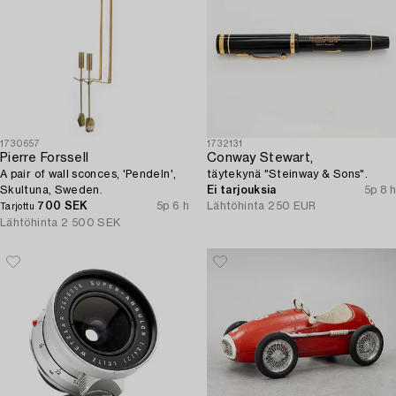
1730657
1732131
Pierre Forssell
Conway Stewart,
A pair of wall sconces, 'Pendeln',
täytekynä "Steinway & Sons".
Skultuna, Sweden.
Ei tarjouksia
5p 8 h
700 SEK
5p 6 h
Lähtöhinta
250 EUR
Tarjottu
Lähtöhinta
2 500 SEK