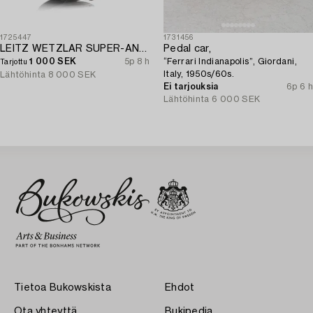
1725447
1731456
LEITZ WETZLAR SUPER-ANGULON 1:3.4/21.
Pedal car,
1 000 SEK
5p 8 h
“Ferrari Indianapolis”, Giordani,
Tarjottu
Italy, 1950s/60s.
Lähtöhinta
8 000 SEK
Ei tarjouksia
6p 6 h
Lähtöhinta
6 000 SEK
Tietoa Bukowskista
Ehdot
Ota yhteyttä
Bukipedia