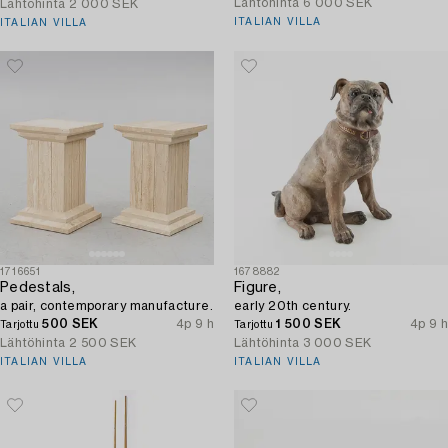
Lähtöhinta
6 000 SEK
Lähtöhinta
2 000 SEK
ITALIAN VILLA
ITALIAN VILLA
1716651
1678882
Pedestals,
Figure,
a pair, contemporary manufacture.
early 20th century.
500 SEK
4p 9 h
1 500 SEK
4p 9 h
Tarjottu
Tarjottu
Lähtöhinta
2 500 SEK
Lähtöhinta
3 000 SEK
ITALIAN VILLA
ITALIAN VILLA