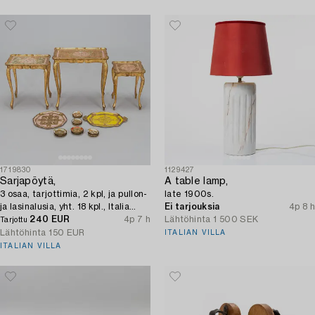
1719830
1129427
Sarjapöytä,
A table lamp,
3 osaa, tarjottimia, 2 kpl, ja pullon-
late 1900s.
ja lasinalusia, yht. 18 kpl., Italia
Ei tarjouksia
4p 8 h
1900-luvun puoliväli.
240 EUR
4p 7 h
Lähtöhinta
1 500 SEK
Tarjottu
Lähtöhinta
150 EUR
ITALIAN VILLA
ITALIAN VILLA