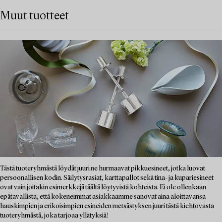
Muut tuotteet
Tästä tuoteryhmästä löydät juuri ne hurmaavat pikkuesineet, jotka luovat
persoonallisen kodin. Säilytysrasiat, karttapallot sekä tina- ja kupariesineet
ovat vain joitakin esimerkkejä täältä löytyvistä kohteista. Ei ole ollenkaan
epätavallista, että kokeneimmat asiakkaamme sanovat aina aloittavansa
hauskimpien ja erikoisimpien esineiden metsästyksen juuri tästä kiehtovasta
tuoteryhmästä, joka tarjoaa yllätyksiä!