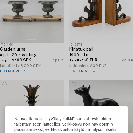
1703195
1719573
Garden urns,
Kirjatukipari,
a pair, 20th century.
1900-luku.
1 100 SEK
4p 8 h
150 EUR
4p 8 h
Tarjottu
Tarjottu
Lähtöhinta
8 000 SEK
Lähtöhinta
200 EUR
ITALIAN VILLA
ITALIAN VILLA
Napsauttamalla "hyväksy kaikki" suostut evästeiden
tallentamiseen laitteellesi verkkosivuston navigoinnin
parantamiseksi, verkkosivuston käytön analysoimiseksi