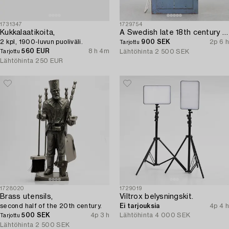
1731347
1729754
Kukkalaatikoita,
A Swedish late 18th century door.
2 kpl, 1900-luvun puoliväli.
900 SEK
2p 6 h
Tarjottu
560 EUR
8 h 4m
Lähtöhinta
2 500 SEK
Tarjottu
Lähtöhinta
250 EUR
1728020
1729019
Brass utensils,
Viltrox belysningskit.
second half of the 20th century.
Ei tarjouksia
4p 4 h
500 SEK
4p 3 h
Lähtöhinta
4 000 SEK
Tarjottu
Lähtöhinta
2 500 SEK