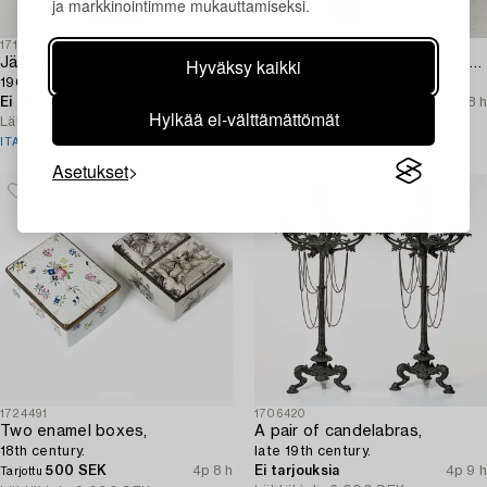
ja markkinointimme mukauttamiseksi.
1719575
1726143
Hyväksy kaikki
Jääpala-astia,
A decorative sculpture of a dog,
1900-luvun loppupuoli.
20th/21st century.
Ei tarjouksia
4p 8 h
350 SEK
4p 8 h
Tarjottu
Hylkää ei-välttämättömät
Lähtöhinta
200 EUR
Lähtöhinta
5 000 SEK
ITALIAN VILLA
ITALIAN VILLA
Asetukset
1724491
1706420
Two enamel boxes,
A pair of candelabras,
18th century.
late 19th century.
500 SEK
4p 8 h
Ei tarjouksia
4p 9 h
Tarjottu