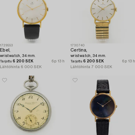
1729553
1730740
Ebel,
Certina,
wristwatch, 34 mm.
wristwatch, 34 mm.
6 200 SEK
6p 13 h
6 200 SEK
6p 13 h
Tarjottu
Tarjottu
Lähtöhinta
6 000 SEK
Lähtöhinta
7 000 SEK