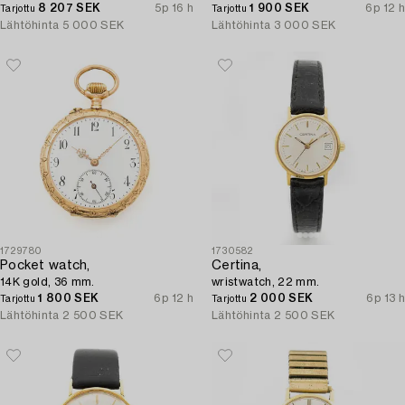
8 207 SEK
5p 16 h
1 900 SEK
6p 12 h
Tarjottu
Tarjottu
Lähtöhinta
5 000 SEK
Lähtöhinta
3 000 SEK
1729780
1730582
Pocket watch,
Certina,
14K gold, 36 mm.
wristwatch, 22 mm.
1 800 SEK
6p 12 h
2 000 SEK
6p 13 h
Tarjottu
Tarjottu
Lähtöhinta
2 500 SEK
Lähtöhinta
2 500 SEK