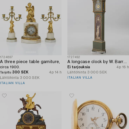
1724897
1727492
A three piece table garniture,
A longcase clock by W. Barrow (watchmaker in London 1700-36).
circa 1900.
Ei tarjouksia
4p 16 h
300 SEK
4p 14 h
Lähtöhinta
3 000 SEK
Tarjottu
Lähtöhinta
3 000 SEK
ITALIAN VILLA
ITALIAN VILLA