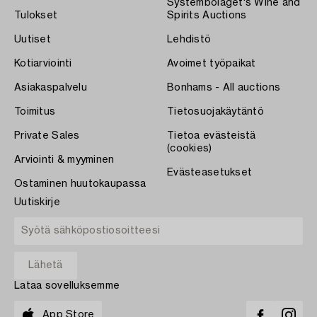
Systembolaget's Wine and
Tulokset
Spirits Auctions
Uutiset
Lehdistö
Kotiarviointi
Avoimet työpaikat
Asiakaspalvelu
Bonhams - All auctions
Toimitus
Tietosuojakäytäntö
Private Sales
Tietoa evästeistä
(cookies)
Arviointi & myyminen
Evästeasetukset
Ostaminen huutokaupassa
Uutiskirje
Lataa sovelluksemme
App Store