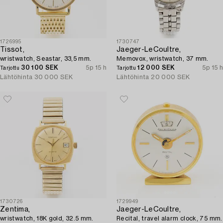
1726995
1730747
Tissot,
Jaeger-LeCoultre,
wristwatch, Seastar, 33,5 mm.
Memovox, wristwatch, 37 mm.
30 100 SEK
5p 15 h
12 000 SEK
5p 15 h
Tarjottu
Tarjottu
Lähtöhinta
30 000 SEK
Lähtöhinta
20 000 SEK
1730726
1729949
Zentima,
Jaeger-LeCoultre,
wristwatch, 18K gold, 32.5 mm.
Recital, travel alarm clock, 75 mm.