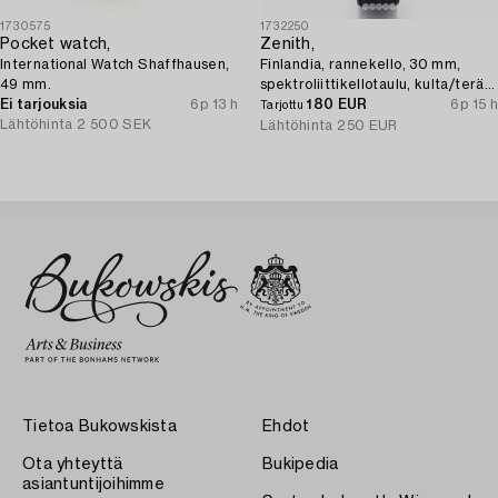
1730575
1732250
Pocket watch,
Zenith,
International Watch Shaffhausen,
Finlandia, rannekello, 30 mm,
49 mm.
spektroliittikellotaulu, kulta/teräs,
Ei tarjouksia
6p 13 h
kvartsi.
180 EUR
6p 15 h
Tarjottu
Lähtöhinta
2 500 SEK
Lähtöhinta
250 EUR
Tietoa Bukowskista
Ehdot
Ota yhteyttä
Bukipedia
asiantuntijoihimme