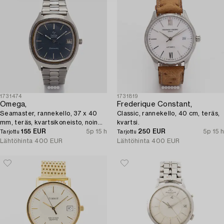
1731474
1731819
Omega,
Frederique Constant,
Seamaster, rannekello, 37 x 40
Classic, rannekello, 40 cm, teräs,
mm, teräs, kvartsikoneisto, noin
kvartsi.
1977.
155 EUR
5p 15 h
250 EUR
5p 15 h
Tarjottu
Tarjottu
Lähtöhinta
400 EUR
Lähtöhinta
400 EUR