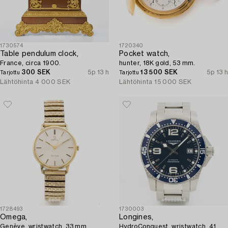
1730574
1720340
Table pendulum clock,
Pocket watch,
France, circa 1900.
hunter, 18K gold, 53 mm.
300 SEK
5p 13 h
13 500 SEK
5p 13 h
Tarjottu
Tarjottu
Lähtöhinta
4 000 SEK
Lähtöhinta
15 000 SEK
1728493
1730003
Omega,
Longines,
Genève, wristwatch, 33 mm.
HydroConquest, wristwatch, 41