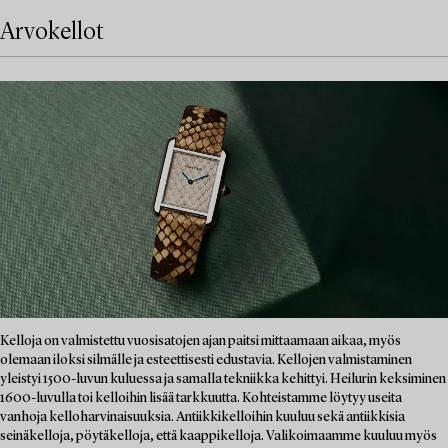
Arvokellot
Kelloja on valmistettu vuosisatojen ajan paitsi mittaamaan aikaa, myös
olemaan iloksi silmälle ja esteettisesti edustavia. Kellojen valmistaminen
yleistyi 1500-luvun kuluessa ja samalla tekniikka kehittyi. Heilurin keksiminen
1600-luvulla toi kelloihin lisää tarkkuutta. Kohteistamme löytyy useita
vanhoja kelloharvinaisuuksia. Antiikkikelloihin kuuluu sekä antiikkisia
seinäkelloja, pöytäkelloja, että kaappikelloja. Valikoimaamme kuuluu myös