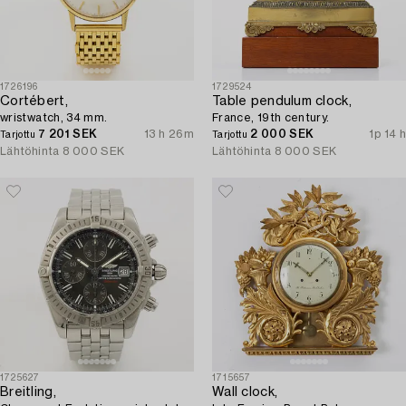
1726196
1729524
Cortébert,
Table pendulum clock,
wristwatch, 34 mm.
France, 19th century.
7 201 SEK
13 h 26m
2 000 SEK
1p 14 h
Tarjottu
Tarjottu
Lähtöhinta
8 000 SEK
Lähtöhinta
8 000 SEK
1725627
1715657
Breitling,
Wall clock,