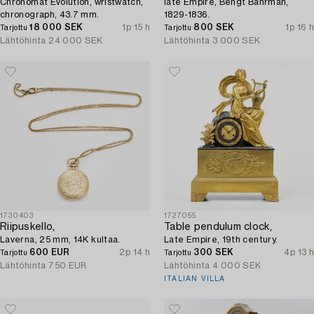
Chronomat Evolution, wristwatch,
late Empire, Bengt Bahrman,
chronograph, 43.7 mm.
1829-1836.
18 000 SEK
1p 15 h
800 SEK
1p 16 h
Tarjottu
Tarjottu
Lähtöhinta
24 000 SEK
Lähtöhinta
3 000 SEK
1730403
1727055
Riipuskello,
Table pendulum clock,
Laverna, 25 mm, 14K kultaa.
Late Empire, 19th century.
600 EUR
2p 14 h
300 SEK
4p 13 h
Tarjottu
Tarjottu
Lähtöhinta
750 EUR
Lähtöhinta
4 000 SEK
ITALIAN VILLA