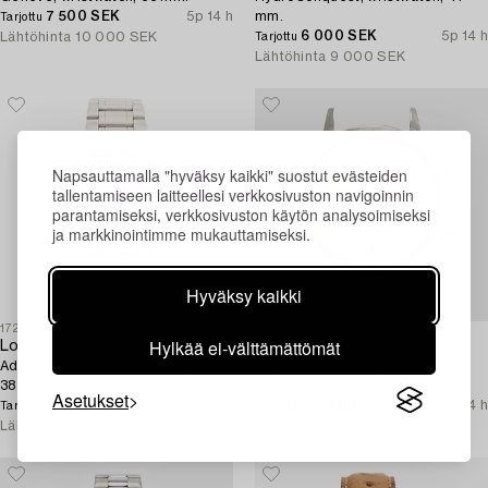
7 500 SEK
5p 14 h
mm.
Tarjottu
6 000 SEK
5p 14 h
Lähtöhinta
10 000 SEK
Tarjottu
Lähtöhinta
9 000 SEK
Napsauttamalla "hyväksy kaikki" suostut evästeiden
tallentamiseen laitteellesi verkkosivuston navigoinnin
parantamiseksi, verkkosivuston käytön analysoimiseksi
ja markkinointimme mukauttamiseksi.
Hyväksy kaikki
1729994
1731478
Hylkää ei-välttämättömät
Longines,
Jaeger-leCoultre,
Admiral 5 Star Diver, wristwatch,
Memovox, rannekello, 37 mm,
38 mm.
teräs, automaattinen.
Asetukset
3 500 SEK
5p 14 h
555 EUR
5p 14 h
Tarjottu
Tarjottu
Lähtöhinta
8 000 SEK
Lähtöhinta
1 500 EUR