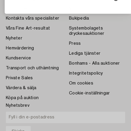
Om Bukowskis
Villkor
Kontakta våra specialister
Bukipedia
Våra Fine Art-resultat
Systembolagets
dryckesauktioner
Nyheter
Press
Hemvärdering
Lediga tjänster
Kundservice
Bonhams - Alla auktioner
Transport och uthämtning
Integritetspolicy
Private Sales
Om cookies
Värdera & sälja
Cookie-inställningar
Köpa på auktion
Nyhetsbrev