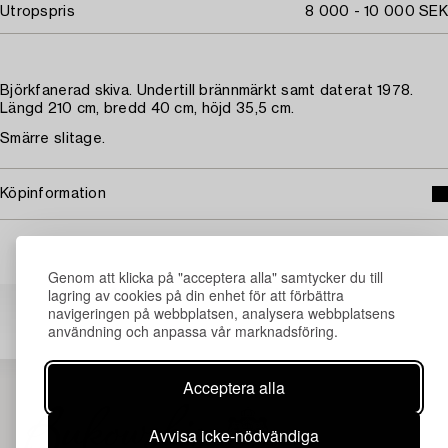
Utropspris
8 000 - 10 000 SEK
Björkfanerad skiva. Undertill brännmärkt samt daterat 1978.
Längd 210 cm, bredd 40 cm, höjd 35,5 cm.
Smärre slitage.
Köpinformation
Genom att klicka på "acceptera alla" samtycker du till
lagring av cookies på din enhet för att förbättra
Andra har även tittat på
navigeringen på webbplatsen, analysera webbplatsens
användning och anpassa vår marknadsföring.
Acceptera alla
Avvisa icke-nödvändiga