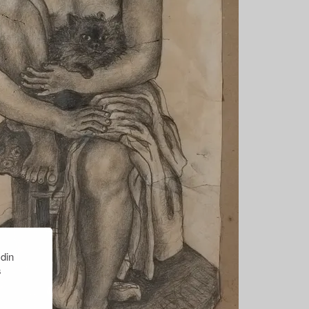
 din
s