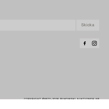
COPYRIGHT ©1870-2026 BUKOWSKI AUKTIONER AB