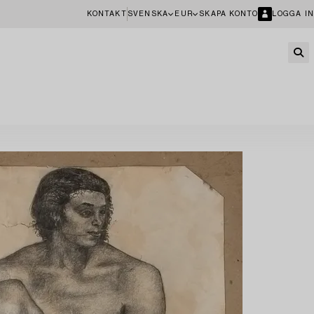
KONTAKT
SVENSKA
EUR
SKAPA KONTO
LOGGA IN