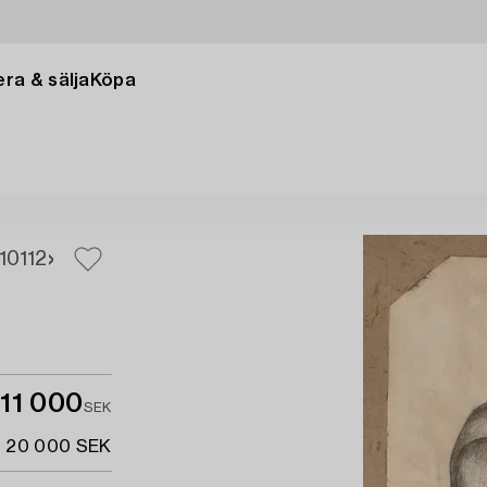
ra & sälja
Köpa
110
112
11 000
SEK
- 20 000 SEK