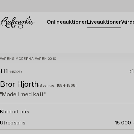
Onlineauktioner
Liveauktioner
Värde
VÅRENS MODERNA VÅREN 2010
111
(145927)
Bror Hjorth
(Sverige, 1894-1968)
"Modell med katt"
Klubbat pris
Utropspris
15 000 