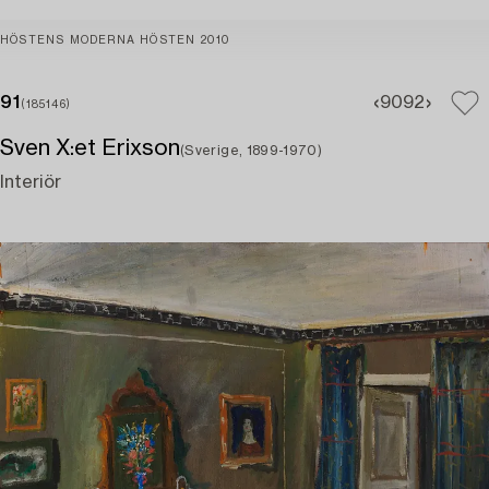
HÖSTENS MODERNA HÖSTEN 2010
91
90
92
(185146)
Sven X:et Erixson
(Sverige, 1899-1970)
Interiör