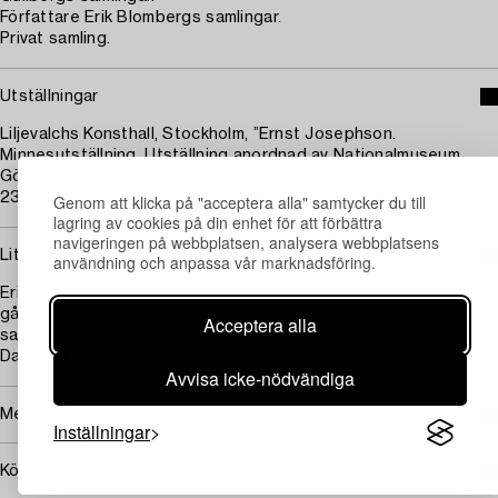
Författare Erik Blombergs samlingar.
Privat samling.
Utställningar
Liljevalchs Konsthall, Stockholm, ”Ernst Josephson.
Minnesutställning. Utställning anordnad av Nationalmuseum,
Göteborgs Konstmuseum och Liljevalchs Konsthall”, 1951, kat nr
237.
Genom att klicka på "acceptera alla" samtycker du till
lagring av cookies på din enhet för att förbättra
navigeringen på webbplatsen, analysera webbplatsens
Litteratur
användning och anpassa vår marknadsföring.
Erik Blomberg, ”Ernst Josephsons konst. Från näcken till
gåslisa”, 1959, omnämnd sid 184-185, avbildad halvsida sid 185
Acceptera alla
samt upptagen i katalogen sid 410 (under titeln ”Marknad i
Dalarne [’Den heliga familjen’] ).
Avvisa icke-nödvändiga
Mer om Ernst Josephson
Inställningar
Köpinformation