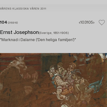
VÅRENS KLASSISKA VÅREN 2011
104
103
105
(218916)
Ernst Josephson
(Sverige, 1851-1906)
"Marknad i Dalarne ('Den heliga familjen')"