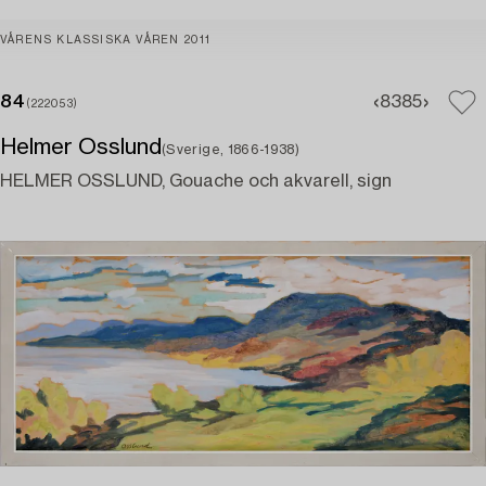
VÅRENS KLASSISKA VÅREN 2011
84
83
85
(222053)
Helmer Osslund
(Sverige, 1866-1938)
HELMER OSSLUND, Gouache och akvarell, sign