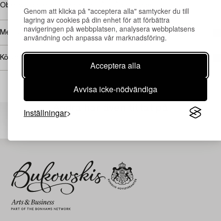
Obetydliga repor, papp-pannån något slagen.
Genom att klicka på "acceptera alla" samtycker du till
lagring av cookies på din enhet för att förbättra
navigeringen på webbplatsen, analysera webbplatsens
Mer om Helmer Osslund
användning och anpassa vår marknadsföring.
Köpinformation
Acceptera alla
Avvisa icke-nödvändiga
Andra har även tittat på
Inställningar