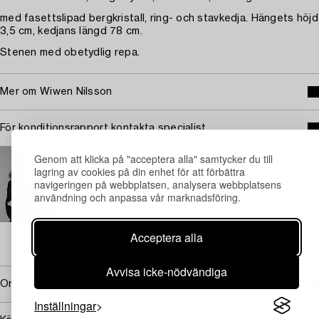
med fasettslipad bergkristall, ring- och stavkedja. Hängets höjd
3,5 cm, kedjans längd 78 cm.
Stenen med obetydlig repa.
Mer om Wiwen Nilsson
För konditionsrapport kontakta specialist
STOCKHOLM
Genom att klicka på "acceptera alla" samtycker du till
Eva Seeman
lagring av cookies på din enhet för att förbättra
navigeringen på webbplatsen, analysera webbplatsens
Chefsspecialist, modernt och samtida konsthantverk och
användning och anpassa vår marknadsföring.
design
+46 (0)708 92 19 69
E-post
Acceptera alla
→ Se vad vi söker
Avvisa icke-nödvändiga
Omfattas av följerätt
Inställningar