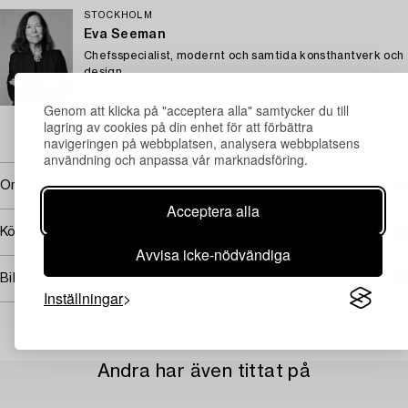
STOCKHOLM
Eva Seeman
Chefsspecialist, modernt och samtida konsthantverk och
design
+46 (0)708 92 19 69
Genom att klicka på "acceptera alla" samtycker du till
E-post
lagring av cookies på din enhet för att förbättra
→ Se vad vi söker
navigeringen på webbplatsen, analysera webbplatsens
användning och anpassa vår marknadsföring.
Omfattas av följerätt
Acceptera alla
Köpinformation
Avvisa icke-nödvändiga
Bildrättigheter
Inställningar
Andra har även tittat på