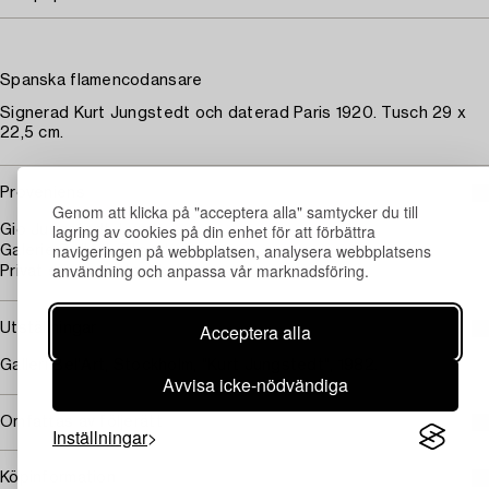
Spanska flamencodansare
Signerad Kurt Jungstedt och daterad Paris 1920. Tusch 29 x
22,5 cm.
Proveniens
Genom att klicka på "acceptera alla" samtycker du till
lagring av cookies på din enhet för att förbättra
Gio Jungstedt, Lund
navigeringen på webbplatsen, analysera webbplatsens
Galerie Bel'Art, Stockholm
användning och anpassa vår marknadsföring.
Privat samling, Stockholm
Acceptera alla
Utställningar
Galleri Bel'Art, Stockholm, "Kurt Jungstedt", 1982.
Avvisa icke-nödvändiga
Omfattas av följerätt
Inställningar
Köpinformation