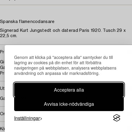
Spanska flamencodansare
Signerad Kurt Jungstedt och daterad Paris 1920. Tusch 29 x
22,5 cm.
Proveniens
Genom att klicka på "acceptera alla" samtycker du till
lagring av cookies på din enhet för att förbättra
Gio Jungstedt, Lund
navigeringen på webbplatsen, analysera webbplatsens
Galerie Bel'Art, Stockholm
användning och anpassa vår marknadsföring.
Privat samling, Stockholm
Acceptera alla
Utställningar
Galleri Bel'Art, Stockholm, "Kurt Jungstedt", 1982.
Avvisa icke-nödvändiga
Omfattas av följerätt
Inställningar
Köpinformation