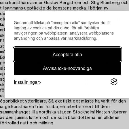
sina konstnärsvänner Gustav Bergström och Stig Blomberg och
tillsammans upptäckte de konstens mecka. I början av
december 1927 for han ensam vidare till Spanien och Madrid,
där han påverkades enormt av konstnären Goyas verk som han
Genom att klicka på "acceptera alla" samtycker du till
kunde beskåda på Pradomuseet. I många av sina senare
lagring av cookies på din enhet för att förbättra
arbeten finns Goya närvarande, X:et blev liksom sin läromästare
navigeringen på webbplatsen, analysera webbplatsens
skicklig på att sammansmälta reala och symboliska element.
användning och anpassa vår marknadsföring.
Efter Madrid gick resan vidare till Toledo, Sevilla, Granada för
att på nyårsafton anlända till Valencia, där han stannade en hel
månad. I Valencia lärde han känna direktören för Svenska
Acceptera alla
Banankompaniets importavdelning, Gottfrid Torbjörnsson och
genom hans försorg fick han uppleva den berömda ”Huertan”,
Avvisa icke-nödvändiga
slätten runt Valencia och stifta bekantskap med
apelsinpackhusen. Det är i Valencia som ”Under spansk
stjärnhimmel” tillkommer, troligen precis efter ankomsten. En
Inställningar
skimrande natt, blåsvart med gnistrande stjärnor och ett
förälskat par som står hänförda framför fontänen i parken där
stora svajande palmer och röda blommor bidrar till att förgylla
ögonblicket ytterligare. Så exotiskt det måste ha varit för den
unge konstnären från Tumba, en arbetarförort till den i
sammanhanget lilla nordiska staden Stockholm! Natten vibrerar
av den ljumma luften och de söta blomdofterna, en alldeles
förtrollad natt och målning.