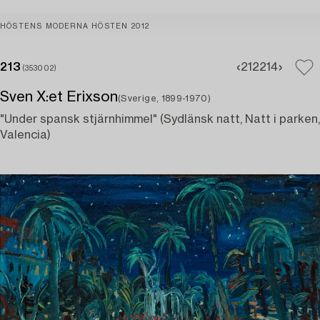
HÖSTENS MODERNA HÖSTEN 2012
213
212
214
(353002)
Sven X:et Erixson
(Sverige, 1899-1970)
"Under spansk stjärnhimmel" (Sydlänsk natt, Natt i parken,
Valencia)