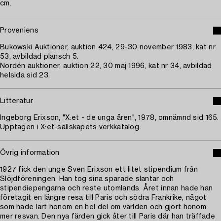
cm.
Proveniens
Bukowski Auktioner, auktion 424, 29-30 november 1983, kat nr
53, avbildad plansch 5.
Nordén auktioner, auktion 22, 30 maj 1996, kat nr 34, avbildad
helsida sid 23.
Litteratur
Ingeborg Erixson, "X:et - de unga åren", 1978, omnämnd sid 165.
Upptagen i X:et-sällskapets verkkatalog.
Övrig information
1927 fick den unge Sven Erixson ett litet stipendium från
Slöjdföreningen. Han tog sina sparade slantar och
stipendiepengarna och reste utomlands. Året innan hade han
företagit en längre resa till Paris och södra Frankrike, något
som hade lärt honom en hel del om världen och gjort honom
mer resvan. Den nya färden gick åter till Paris där han träffade